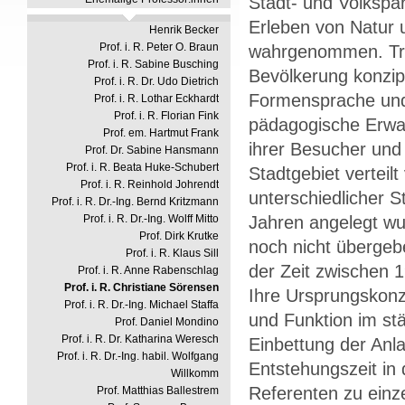
Stadt- und Volkspa
Erleben von Natur 
Henrik Becker
Prof. i. R. Peter O. Braun
wahrgenommen. Trad
Prof. i. R. Sabine Busching
Bevölkerung konzipie
Prof. i. R. Dr. Udo Dietrich
Formensprache und
Prof. i. R. Lothar Eckhardt
Prof. i. R. Florian Fink
pädagogische Erwa
Prof. em. Hartmut Frank
ihrer Besucher und 
Prof. Dr. Sabine Hansmann
Prof. i. R. Beata Huke-Schubert
Stadtgebiet verteil
Prof. i. R. Reinhold Johrendt
unterschiedlicher S
Prof. i. R. Dr.-Ing. Bernd Kritzmann
Prof. i. R. Dr.-Ing. Wolff Mitto
Jahren angelegt wu
Prof. Dirk Krutke
noch nicht übergeb
Prof. i. R. Klaus Sill
der Zeit zwischen 
Prof. i. R. Anne Rabenschlag
Prof. i. R. Christiane Sörensen
Ihre Ursprungskonz
Prof. i. R. Dr.-Ing. Michael Staffa
und Funktion im st
Prof. Daniel Mondino
Prof. i. R. Dr. Katharina Weresch
Einbettung der Anla
Prof. i. R. Dr.-Ing. habil. Wolfgang
Entstehungszeit in
Willkomm
Referenten zu einz
Prof. Matthias Ballestrem