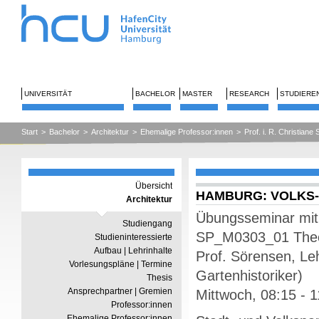
UNIVERSITÄT
BACHELOR
MASTER
RESEARCH
STUDIERE
Start
>
Bachelor
>
Architektur
>
Ehemalige Professor:innen
>
Prof. i. R. Christiane
Übersicht
HAMBURG: VOLKS-
Architektur
Übungsseminar mit
Studiengang
SP_M0303_01 Theor
Studieninteressierte
Aufbau | Lehrinhalte
Prof. Sörensen, Leh
Vorlesungspläne | Termine
Gartenhistoriker)
Thesis
Ansprechpartner | Gremien
Mittwoch, 08:15 - 
Professor:innen
Ehemalige Professor:innen