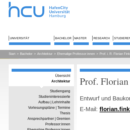
UNIVERSITÄT
BACHELOR
MASTER
RESEARCH
STUDIERE
Start
>
Bachelor
>
Architektur
>
Ehemalige Professor:innen
>
Prof. i. R. Florian Fink
Übersicht
Prof. Floria
Architektur
Studiengang
Studieninteressierte
Entwurf und Baukon
Aufbau | Lehrinhalte
Vorlesungspläne | Termine
E-Mail:
florian.fi
Thesis
Ansprechpartner | Gremien
Professor:innen
Ehemalige Professor:innen