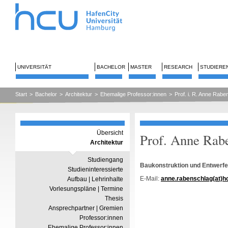
UNIVERSITÄT
BACHELOR
MASTER
RESEARCH
STUDIERE
Start
>
Bachelor
>
Architektur
>
Ehemalige Professor:innen
>
Prof. i. R. Anne Rabe
Übersicht
Prof. Anne Rab
Architektur
Studiengang
Baukonstruktion und Entwerf
Studieninteressierte
E-Mail:
anne.rabenschlag(at)
Aufbau | Lehrinhalte
Vorlesungspläne | Termine
Thesis
Ansprechpartner | Gremien
Professor:innen
Ehemalige Professor:innen