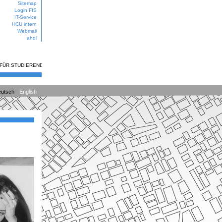
Sitemap
Login FIS
IT-Service
HCU intern
Webmail
ahoi
 FÜR STUDIERENDE
utsch
English