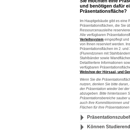
Sie möchten eine Präs
und benötigen dafür e
Präsentationsfläche?
Im Hauptgebäude gibt es eine 
Präsentationsflächen, die Sie üb
Ressourcenausleihe reserviere
Alle verfügbaren Präsentations
Verleihsystem
eingepflegt und
von Ihnen reserviert werden. I
Präsentationsflächen im 2. und
(Flurendzonen mit Stahlbänder
Stahlbänder sowie Wandflächen
Detailliertere Informationen sow
verfügbaren Präsentationsfläch
Webshop der Hörsaal- und Ge
Wenn Sie die Präsentationsfläc
nutzen, denken Sie bitte daran
der Präsentation wieder bei der
abzugeben. Bitte hinterlassen S
Präsentationsbereiche sauber 
auch Ihre Kommilitoninnen und
Flächen für ihre Präsentatione
Präsentationszube
Können Studierend