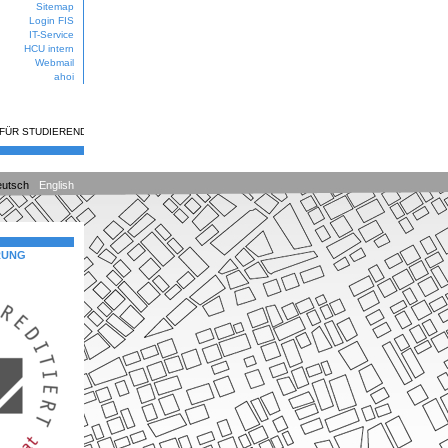
Sitemap
Login FIS
IT-Service
HCU intern
Webmail
ahoi
 FÜR STUDIERENDE
utsch
English
RUNG