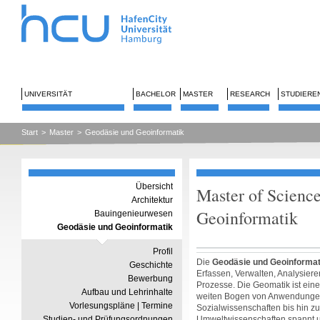
UNIVERSITÄT
BACHELOR
MASTER
RESEARCH
STUDIERE
Start
>
Master
>
Geodäsie und Geoinformatik
Übersicht
Master of Scienc
Architektur
Geoinformatik
Bauingenieurwesen
Geodäsie und Geoinformatik
Profil
Die
Geodäsie und Geoinformat
Geschichte
Erfassen, Verwalten, Analysie
Bewerbung
Prozesse. Die Geomatik ist eine 
Aufbau und Lehrinhalte
weiten Bogen von Anwendungen 
Vorlesungspläne | Termine
Sozialwissenschaften bis hin
Studien- und Prüfungsordnungen
Umweltwissenschaften spannt u