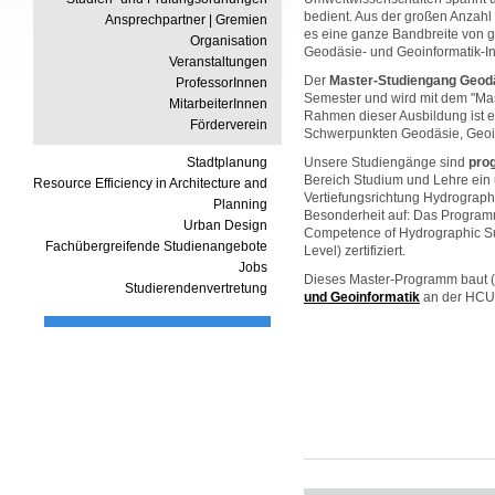
bedient. Aus der großen Anzahl
Ansprechpartner | Gremien
es eine ganze Bandbreite von g
Organisation
Geodäsie- und Geoinformatik-In
Veranstaltungen
Der
Master-Studiengang Geodä
ProfessorInnen
Semester und wird mit dem "Mas
MitarbeiterInnen
Rahmen dieser Ausbildung ist e
Förderverein
Schwerpunkten Geodäsie, Geoin
Stadtplanung
Unsere Studiengänge sind
pro
Bereich Studium und Lehre ein 
Resource Efficiency in Architecture and
Vertiefungsrichtung Hydrographi
Planning
Besonderheit auf: Das Programm
Urban Design
Competence of Hydrographic Su
Fachübergreifende Studienangebote
Level) zertifiziert.
Jobs
Dieses Master-Programm baut (
Studierendenvertretung
und Geoinformatik
an der HCU 