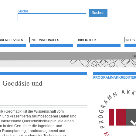
Suche
NDENSERVICES
INTERNATIONALES
BIBLIOTHEK
INFOS
De
PROGRAMMAKKREDITIE
e Geodäsie und
ik
(Geomatik) ist die Wissenschaft vom
ren und Präsentieren raumbezogener Daten und
interessante Querschnittsdisziplin, die einen
in den Geo- über die Ingenieur- und
 zur Raumplanung, Landmanagement und
nd sich dabei modernster Technologien