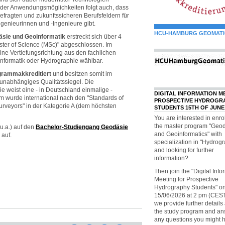
 der Anwendungsmöglichkeiten folgt auch, dass
efragten und zukunftssicheren Berufsfeldern für
genieurinnen und -Ingenieure gibt.
HCU-HAMBURG GEOMATI
sie und Geoinformatik
erstreckt sich über 4
ter of Science (MSc)" abgeschlossen. Im
ine Vertiefungsrichtung aus den fachlichen
formatik oder Hydrographie wählbar.
grammakkreditiert
und besitzen somit im
unabhängiges Qualitätssiegel. Die
e weist eine - in Deutschland einmalige -
DIGITAL INFORMATION M
 wurde international nach den "Standards of
PROSPECTIVE HYDROGR
rveyors" in der Kategorie A (dem höchsten
STUDENTS 15TH OF JUNE
You are interested in enrol
the master program "Geo
u.a.) auf den
Bachelor-Studiengang Geodäsie
and Geoinformatics" with
auf.
specialization in "Hydrog
and looking for further
information?
Then join the "Digital Info
Meeting for Prospective
Hydrography Students" on
15/06/2026 at 2 pm (CES
we provide further details
the study program and a
any questions you might 