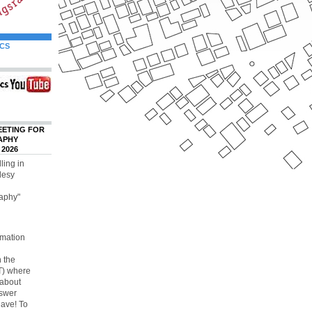
CS
EETING FOR
APHY
 2026
ling in
desy
raphy"
rmation
 the
T) where
 about
nswer
have! To