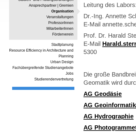
Leitung des Labors
Ansprechpartner | Gremien
Organisation
Dr.-Ing. Annette Sc
Veranstaltungen
ProfessorInnen
E-Mail annette.sch
MitarbeiterInnen
Förderverein
Prof. Dr. Harald St
E-Mail
Harald.ste
Stadtplanung
Resource Efficiency in Architecture and
5300
Planning
Urban Design
Fachübergreifende Studienangebote
Die große Bandbrei
Jobs
Studierendenvertretung
Geomatik wird durc
AG Geodäsie
AG Geoinformatik
AG Hydrographie
AG Photogrammet