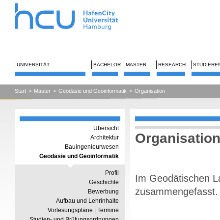
UNIVERSITÄT
BACHELOR
MASTER
RESEARCH
STUDIERE
Start
>
Master
>
Geodäsie und Geoinformatik
>
Organisation
Übersicht
Organisatio
Architektur
Bauingenieurwesen
Geodäsie und Geoinformatik
Profil
Im Geodätischen La
Geschichte
zusammengefasst.
Bewerbung
Aufbau und Lehrinhalte
Vorlesungspläne | Termine
Studien- und Prüfungsordnungen