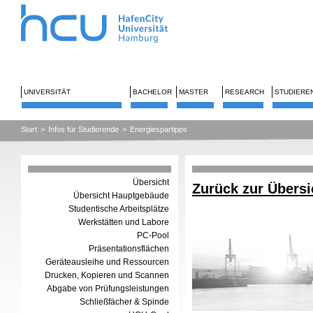
UNIVERSITÄT
BACHELOR
MASTER
RESEARCH
STUDIERE
Start
>
Infos für Studierende
>
Energiespartipps
Übersicht
Zurück zur Übersi
Übersicht Hauptgebäude
Studentische Arbeitsplätze
Werkstätten und Labore
PC-Pool
Präsentationsflächen
Geräteausleihe und Ressourcen
Drucken, Kopieren und Scannen
Abgabe von Prüfungsleistungen
Schließfächer & Spinde