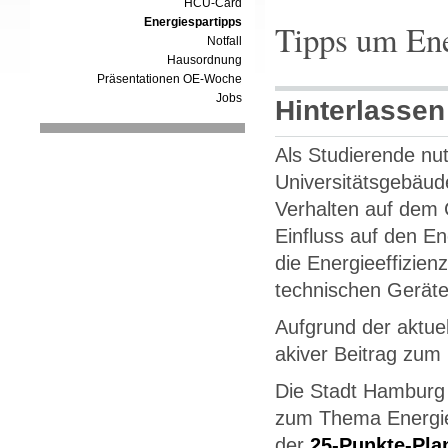
HCU-Card
Energiespartipps
Tipps um Ene
Notfall
Hausordnung
Präsentationen OE-Woche
Jobs
Hinterlassen
Als Studierende nut
Universitätsgebäud
Verhalten auf dem
Einfluss auf den E
die Energieeffizie
technischen Geräte
Aufgrund der aktuel
akiver Beitrag zum
Die Stadt Hamburg
zum Thema Energie
der
25-Punkte-Pla