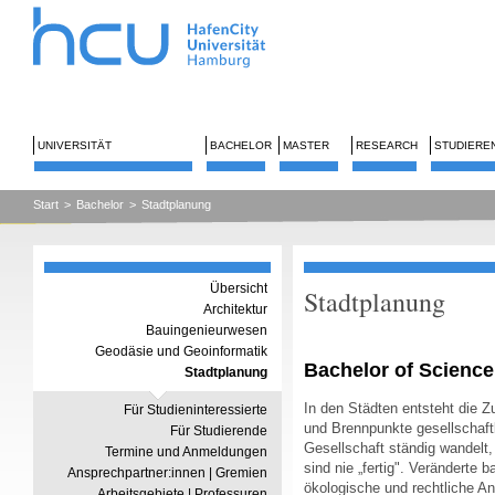
UNIVERSITÄT
BACHELOR
MASTER
RESEARCH
STUDIERE
Start
>
Bachelor
>
Stadtplanung
Übersicht
Stadtplanung
Architektur
Bauingenieurwesen
Geodäsie und Geoinformatik
Bachelor of Science 
Stadtplanung
In den Städten entsteht die 
Für Studieninteressierte
und Brennpunkte gesellschaftl
Für Studierende
Gesellschaft ständig wandelt,
Termine und Anmeldungen
sind nie „fertig". Veränderte b
Ansprechpartner:innen | Gremien
ökologische und rechtliche A
Arbeitsgebiete | Professuren