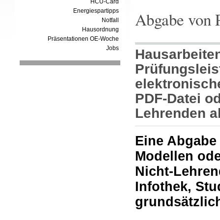
HCU-Card
Energiespartipps
Abgabe von P
Notfall
Hausordnung
Präsentationen OE-Woche
Jobs
Hausarbeite
Prüfungsleis
elektronisch
PDF-Datei od
Lehrenden a
Eine Abgabe 
Modellen ode
Nicht-Lehren
Infothek, Stu
grundsätzlic