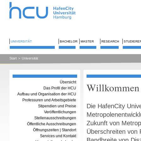
UNIVERSITÄT
BACHELOR
MASTER
RESEARCH
STUDIERE
Start
>
Universität
Übersicht
Willkommen a
Das Profil der HCU
Aufbau und Organisation der HCU
Professuren und Arbeitsgebiete
Die HafenCity Univ
Stipendien und Preise
Veröffentlichungen
Metropolenentwickl
Stellenausschreibungen
Zukunft von Metrop
Öffentliche Ausschreibungen
Öffnungszeiten | Standort
Überschreiten von
Services und Kontakt
Bandbreite von Disz