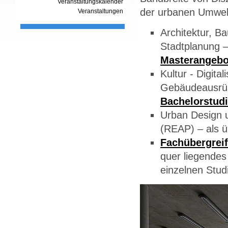
Veranstaltungskalender
der urbanen Umwel
Veranstaltungen
Architektur, B
Stadtplanung –
Masterangebo
Kultur - Digita
Gebäudeausrüst
Bachelorstud
Urban Design u
(REAP) – als 
Fachübergrei
quer liegendes
einzelnen Stu