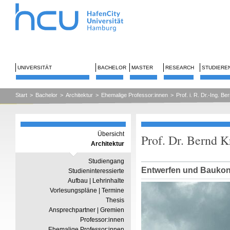
UNIVERSITÄT
BACHELOR
MASTER
RESEARCH
STUDIERE
Start
>
Bachelor
>
Architektur
>
Ehemalige Professor:innen
>
Prof. i. R. Dr.-Ing. B
Übersicht
Prof. Dr. Bernd 
Architektur
Studiengang
Entwerfen und Baukon
Studieninteressierte
Aufbau | Lehrinhalte
Vorlesungspläne | Termine
Thesis
Ansprechpartner | Gremien
Professor:innen
Ehemalige Professor:innen