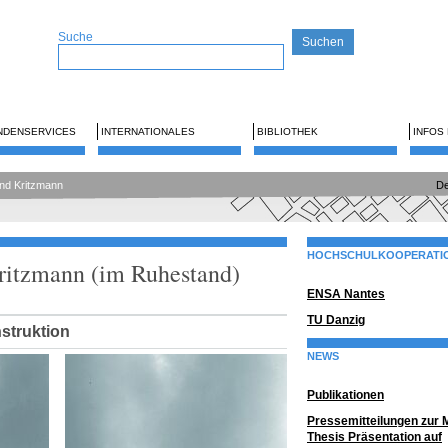
Suche
NDENSERVICES
INTERNATIONALES
BIBLIOTHEK
INFOS
ernd Kritzmann
De
HOCHSCHULKOOPERATI
Kritzmann (im Ruhestand)
ENSA Nantes
TU Danzig
struktion
NEWS
Publikationen
Pressemitteilungen zur 
Thesis Präsentation auf