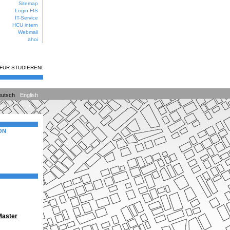
Sitemap
Login FIS
IT-Service
HCU intern
Webmail
ahoi
 FÜR STUDIERENDE
utsch
English
ON
Master