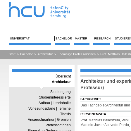
UNIVERSITÄT
BACHELOR
MASTER
RESEARCH
STUDIERE
Start
>
Bachelor
>
Architektur
>
Ehemalige Professor:innen
>
Prof. Matthias Balles
Übersicht
Architektur und exper
Architektur
Professur)
Studiengang
Studieninteressierte
FACHGEBIET
Aufbau | Lehrinhalte
Das Fachgebiet Architektur und
Vorlesungspläne | Termine
Thesis
PERSONEN/VITA
Ansprechpartner | Gremien
Prof. Matthias Ballestrem, WiM
Marcelo Javier Acevedo Pardo,
Professor:innen
Ehemalige Professor:innen