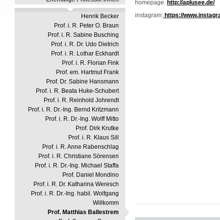
homepage:
http://aplusee.de/
instagram:
https://www.instag
Henrik Becker
Prof. i. R. Peter O. Braun
Prof. i. R. Sabine Busching
Prof. i. R. Dr. Udo Dietrich
Prof. i. R. Lothar Eckhardt
Prof. i. R. Florian Fink
Prof. em. Hartmut Frank
Prof. Dr. Sabine Hansmann
Prof. i. R. Beata Huke-Schubert
Prof. i. R. Reinhold Johrendt
Prof. i. R. Dr.-Ing. Bernd Kritzmann
Prof. i. R. Dr.-Ing. Wolff Mitto
Prof. Dirk Krutke
Prof. i. R. Klaus Sill
Prof. i. R. Anne Rabenschlag
Prof. i. R. Christiane Sörensen
Prof. i. R. Dr.-Ing. Michael Staffa
Prof. Daniel Mondino
Prof. i. R. Dr. Katharina Weresch
Prof. i. R. Dr.-Ing. habil. Wolfgang
Willkomm
Prof. Matthias Ballestrem