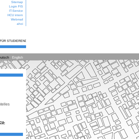
Sitemap
Login FIS
IT-Service
HCU intern
Webmail
ahoi
 FÜR STUDIERENDE
utsch
English
telles
cu-