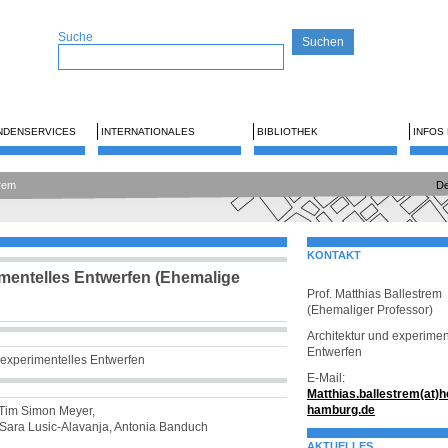
Suche
NDENSERVICES
INTERNATIONALES
BIBLIOTHEK
INFOS
trem
De
KONTAKT
imentelles Entwerfen (Ehemalige
Prof. Matthias Ballestrem
(Ehemaliger Professor)
Architektur und experimen
Entwerfen
 experimentelles Entwerfen
E-Mail:
Matthias.ballestrem(at)h
hamburg.de
i Tim Simon Meyer,
 Sara Lusic-Alavanja, Antonia Banduch
AKTUELLES