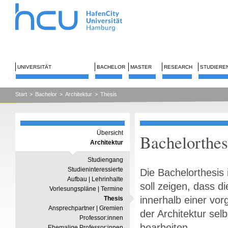
UNIVERSITÄT
BACHELOR
MASTER
RESEARCH
STUDIERE
Start
>
Bachelor
>
Architektur
>
Thesis
Übersicht
Bachelorthes
Architektur
Studiengang
Studieninteressierte
Die Bachelorthesis 
Aufbau | Lehrinhalte
soll zeigen, dass d
Vorlesungspläne | Termine
innerhalb einer vo
Thesis
Ansprechpartner | Gremien
der Architektur se
Professor:innen
bearbeiten.
Ehemalige Professor:innen