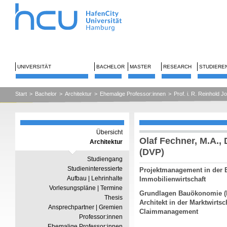
UNIVERSITÄT
BACHELOR
MASTER
RESEARCH
STUDIERE
Start
>
Bachelor
>
Architektur
>
Ehemalige Professor:innen
>
Prof. i. R. Reinhold J
Übersicht
Olaf Fechner, M.A., D
Architektur
(DVP)
Studiengang
Studieninteressierte
Projektmanagement in der B
Aufbau | Lehrinhalte
Immobilienwirtschaft
Vorlesungspläne | Termine
Grundlagen Bauökonomie (B
Thesis
Architekt in der Marktwirtsc
Ansprechpartner | Gremien
Claimmanagement
Professor:innen
Ehemalige Professor:innen