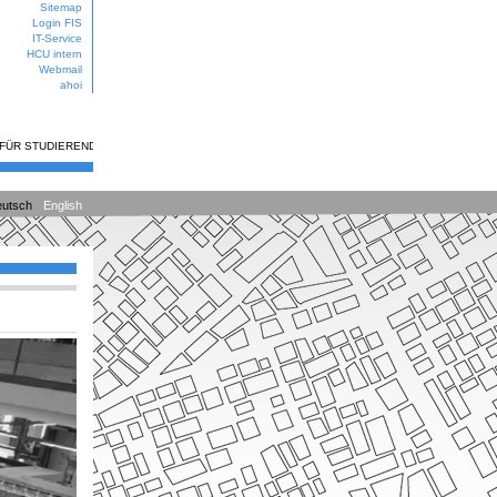
Sitemap
Login FIS
IT-Service
HCU intern
Webmail
ahoi
 FÜR STUDIERENDE
utsch
English