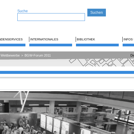
Suche
NDENSERVICES
INTERNATIONALES
BIBLIOTHEK
INFOS
Wettbewerbe
>
BGW-Forum 2011
De