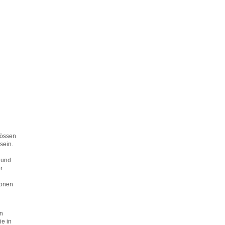
rössen
sein.
 und
r
sonen
in
ie in