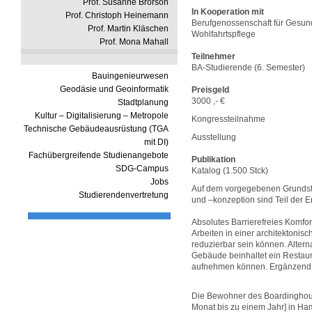
Prof. Susanne Brorson
In Kooperation mit
Prof. Christoph Heinemann
Berufgenossenschaft für Gesun
Prof. Martin Kläschen
Wohlfahrtspflege
Prof. Mona Mahall
Teilnehmer
BA-Studierende (6. Semester)
Bauingenieurwesen
Geodäsie und Geoinformatik
Preisgeld
3000 ,- €
Stadtplanung
Kultur – Digitalisierung – Metropole
Kongressteilnahme
Technische Gebäudeausrüstung (TGA
Ausstellung
mit DI)
Fachübergreifende Studienangebote
Publikation
SDG-Campus
Katalog (1.500 Stck)
Jobs
Auf dem vorgegebenen Grundstü
Studierendenvertretung
und –konzeption sind Teil der E
Absolutes Barrierefreies Komf
Arbeiten in einer architektoni
reduzierbar sein können. Alter
Gebäude beinhaltet ein Restaur
aufnehmen können. Ergänzend 
Die Bewohner des Boardinghouse
Monat bis zu einem Jahr] in Ham