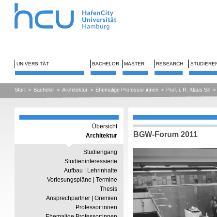
UNIVERSITÄT
BACHELOR
MASTER
RESEARCH
STUDIERE
Start
>
Bachelor
>
Architektur
>
Ehemalige Professor:innen
>
Prof. i. R. Klaus Sill
>
Übersicht
BGW-Forum 2011
Architektur
Studiengang
Studieninteressierte
Aufbau | Lehrinhalte
Vorlesungspläne | Termine
Thesis
Ansprechpartner | Gremien
Professor:innen
Ehemalige Professor:innen