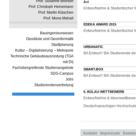
Prof. Susanne Brorson
A+I
Prof. Christoph Heinemann
Entwurfslehre & Studentischer
Prof. Martin Kläschen
Prof. Mona Mahall
EDEKA AWARD 2015
Entwurfslehre & Studentischer
Bauingenieurwesen
Geodäsie und Geoinformatik
Stadtplanung
URBANATIC
Kultur – Digitalisierung – Metropole
BA Entwurf / BA-Studierende d
Technische Gebäudeausrüstung (TGA
mit DI)
Fachübergreifende Studienangebote
SMART.BOX
SDG-Campus
BA Entwurf / BA-Studierende d
Jobs
Studierendenvertretung
6. BÜLAU-WETTBEWERB
Entwurfslehre & Ideenwettbewer
Deutschsprachigen Hochschul
Kontakt
Impressum
Datens