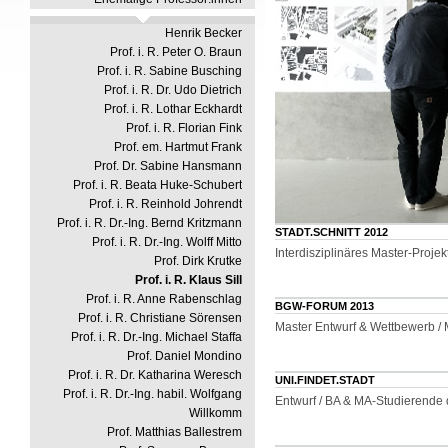
Henrik Becker
Prof. i. R. Peter O. Braun
Prof. i. R. Sabine Busching
Prof. i. R. Dr. Udo Dietrich
Prof. i. R. Lothar Eckhardt
Prof. i. R. Florian Fink
Prof. em. Hartmut Frank
Prof. Dr. Sabine Hansmann
Prof. i. R. Beata Huke-Schubert
Prof. i. R. Reinhold Johrendt
Prof. i. R. Dr.-Ing. Bernd Kritzmann
STADT.SCHNITT 2012
Prof. i. R. Dr.-Ing. Wolff Mitto
Interdisziplinäres Master-Proj
Prof. Dirk Krutke
Prof. i. R. Klaus Sill
Prof. i. R. Anne Rabenschlag
BGW-FORUM 2013
Prof. i. R. Christiane Sörensen
Master Entwurf & Wettbewerb /
Prof. i. R. Dr.-Ing. Michael Staffa
Prof. Daniel Mondino
Prof. i. R. Dr. Katharina Weresch
UNI.FINDET.STADT
Prof. i. R. Dr.-Ing. habil. Wolfgang
Entwurf / BA & MA-Studierende
Willkomm
Prof. Matthias Ballestrem