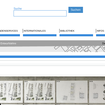
Suche
NDENSERVICES
INTERNATIONALES
BIBLIOTHEK
INFOS
Entwurfslehre
De