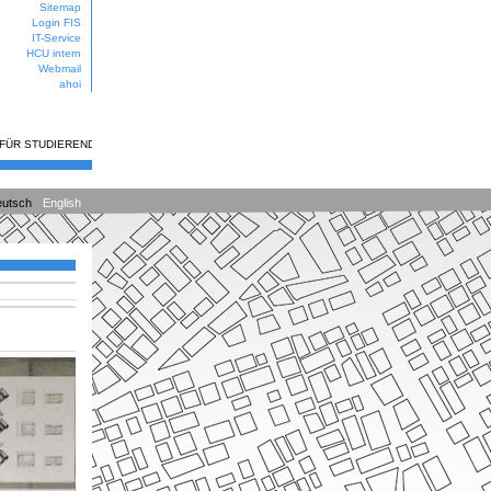
Sitemap
Login FIS
IT-Service
HCU intern
Webmail
ahoi
 FÜR STUDIERENDE
utsch
English