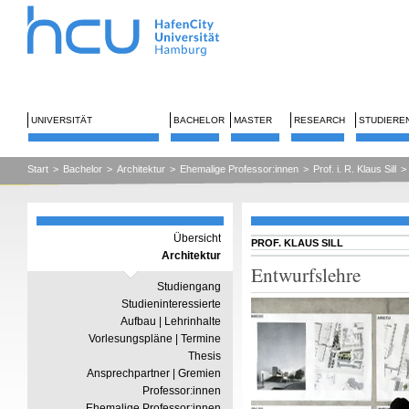
UNIVERSITÄT
BACHELOR
MASTER
RESEARCH
STUDIERE
Start
>
Bachelor
>
Architektur
>
Ehemalige Professor:innen
>
Prof. i. R. Klaus Sill
>
Übersicht
PROF. KLAUS SILL
Architektur
Entwurfslehre
Studiengang
Studieninteressierte
Aufbau | Lehrinhalte
Vorlesungspläne | Termine
Thesis
Ansprechpartner | Gremien
Professor:innen
Ehemalige Professor:innen