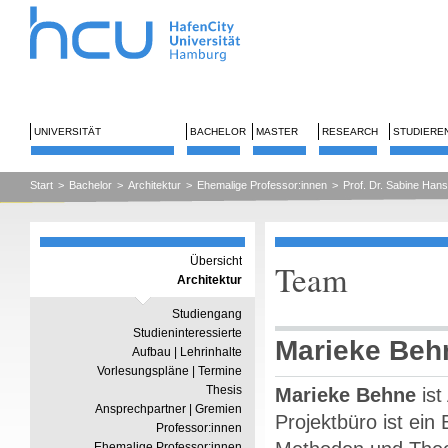
UNIVERSITÄT
BACHELOR
MASTER
RESEARCH
STUDIERE
Start
>
Bachelor
>
Architektur
>
Ehemalige Professor:innen
>
Prof. Dr. Sabine Ha
Übersicht
Team
Architektur
Studiengang
Studieninteressierte
Marieke Beh
Aufbau | Lehrinhalte
Vorlesungspläne | Termine
Thesis
Marieke Behne
ist
Ansprechpartner | Gremien
Projektbüro ist ein
Professor:innen
Ehemalige Professor:innen