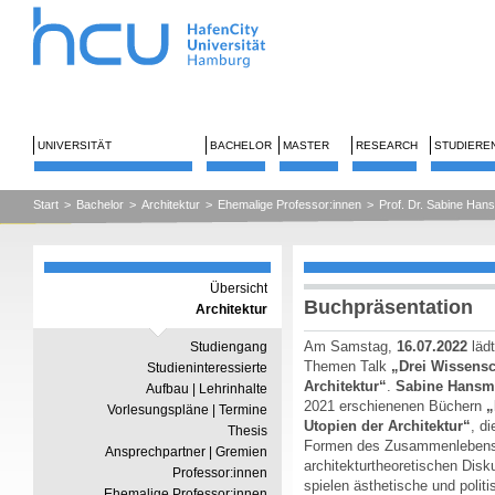
UNIVERSITÄT
BACHELOR
MASTER
RESEARCH
STUDIERE
Start
>
Bachelor
>
Architektur
>
Ehemalige Professor:innen
>
Prof. Dr. Sabine Ha
Übersicht
Buchpräsentation
Architektur
Am Samstag,
16.07.2022
lädt
Studiengang
Themen Talk
„Drei Wissensc
Studieninteressierte
Architektur“
.
Sabine Hans
Aufbau | Lehrinhalte
2021 erschienenen Büchern
„
Vorlesungspläne | Termine
Utopien der Architektur“
, d
Thesis
Formen des Zusammenlebens 
Ansprechpartner | Gremien
architekturtheoretischen Dis
Professor:innen
spielen ästhetische und polit
Ehemalige Professor:innen