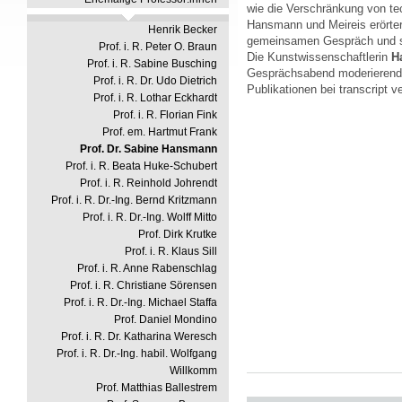
wie die Verschränkung von te
Hansmann und Meireis erörter
Henrik Becker
gemeinsamen Gespräch und st
Prof. i. R. Peter O. Braun
Die Kunstwissenschaftlerin
H
Prof. i. R. Sabine Busching
Gesprächsabend moderierend.
Prof. i. R. Dr. Udo Dietrich
Publikationen bei transcript v
Prof. i. R. Lothar Eckhardt
Prof. i. R. Florian Fink
Prof. em. Hartmut Frank
Prof. Dr. Sabine Hansmann
Prof. i. R. Beata Huke-Schubert
Prof. i. R. Reinhold Johrendt
Prof. i. R. Dr.-Ing. Bernd Kritzmann
Prof. i. R. Dr.-Ing. Wolff Mitto
Prof. Dirk Krutke
Prof. i. R. Klaus Sill
Prof. i. R. Anne Rabenschlag
Prof. i. R. Christiane Sörensen
Prof. i. R. Dr.-Ing. Michael Staffa
Prof. Daniel Mondino
Prof. i. R. Dr. Katharina Weresch
Prof. i. R. Dr.-Ing. habil. Wolfgang
Willkomm
Prof. Matthias Ballestrem