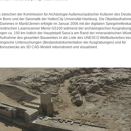
on zwischen der Kommission für Archäologie Außereuropäischer Kulturen des Deut
) in Bonn und der Geomatik der HafenCity Universität Hamburg. Die Objektaufnahm
 Dammes in Marib/Jemen erfolgte im Januar 2006 mit der digitalen Spiegelreflexk
errestrischen Laserscanner Mensi GS100 während der archäologischen Ausgrabun
egen ca. 150 km östlich der Hauptstadt Sana’a am Rand der innerarabischen Wüst
e Aufnahme des gesamten Bauwerkes in die Liste des UNESCO Weltkulturerbes bea
äologische Untersuchungen (Bestandsdokumentation der Ausgrabungen) und für
tionszwecke als 3D CAD-Modell rekonstruiert und visualisiert.