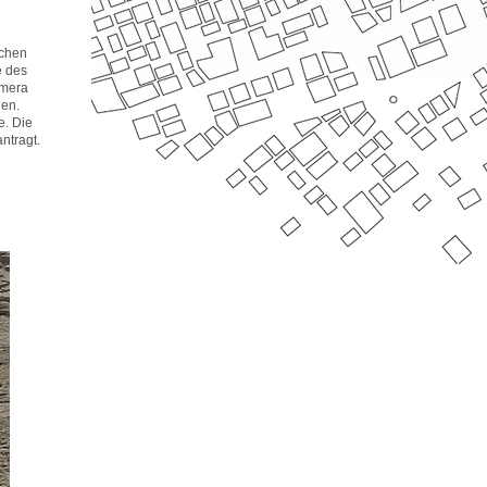
schen
e des
amera
gen.
e. Die
ntragt.