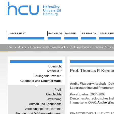
UNIVERSITÄT
BACHELOR
MASTER
RESEARCH
STUDIERE
Start
>
Master
>
Geodäsie und Geoinformatik
>
ProfessorInnen
>
Thomas P. Kerst
Übersicht
Prof. Thomas P. Kerst
Architektur
Bauingenieurwesen
Geodäsie und Geoinformatik
Antike Wasserwirtschaft -
Dok
Laserscanning und Photogra
Profil
Geschichte
Projektpartner 2004-2007
Deutsches Archäologisches Inst
Bewerbung
Internetseite KAAK:
Antike Was
Aufbau und Lehrinhalte
Vorlesungspläne | Termine
Projektmitarbeiter HCU: Prof. T
Studien- und Prüfungsordnungen