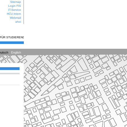
Sitemap
Login FIS
IT-Service
HCU intern
Webmail
ahoi
 FÜR STUDIERENDE
utsch
English