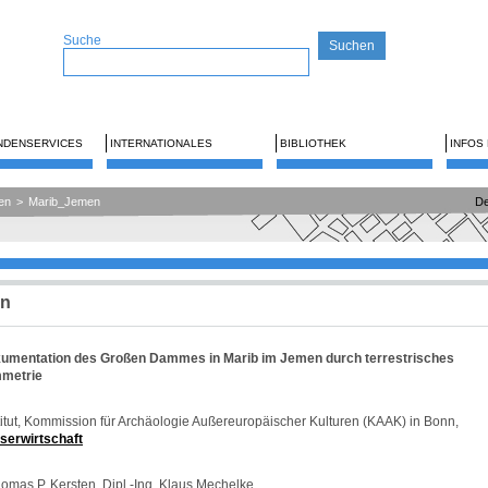
Suche
NDENSERVICES
INTERNATIONALES
BIBLIOTHEK
INFOS
en
>
Marib_Jemen
De
en
umentation des Großen Dammes in Marib im Jemen durch terrestrisches
mmetrie
itut, Kommission für Archäologie Außereuropäischer Kulturen (KAAK) in Bonn,
serwirtschaft
homas P. Kersten, Dipl.-Ing. Klaus Mechelke