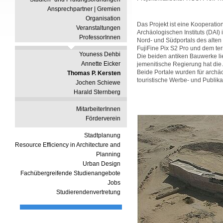
Ansprechpartner | Gremien
Organisation
Das Projekt ist eine Kooperati
Veranstaltungen
Archäologischen Instituts (DAI
ProfessorInnen
Nord- und Südportals des alten
FujiFine Pix S2 Pro und dem t
Youness Dehbi
Die beiden antiken Bauwerke li
Annette Eicker
jemenitische Regierung hat di
Beide Portale wurden für arch
Thomas P. Kersten
touristische Werbe- und Publika
Jochen Schiewe
Harald Sternberg
MitarbeiterInnen
Förderverein
Stadtplanung
Resource Efficiency in Architecture and
Planning
Urban Design
Fachübergreifende Studienangebote
Jobs
Studierendenvertretung