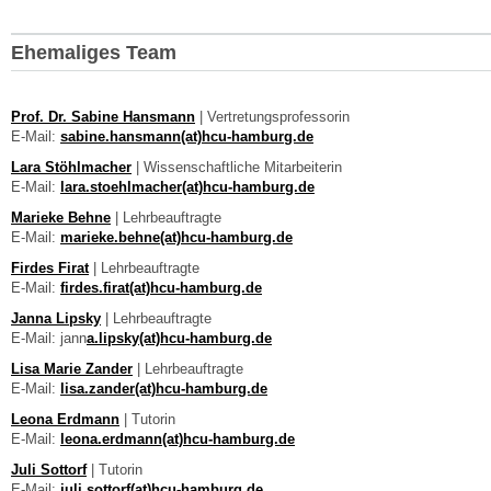
Ehemaliges Team
Prof. Dr. Sabine Hansmann
| Vertretungsprofessorin
E-Mail:
sabine.hansmann(at)hcu-hamburg.de
Lara Stöhlmacher
| Wissenschaftliche Mitarbeiterin
E-Mail:
lara.stoehlmacher(at)hcu-hamburg.de
Marieke Behne
| Lehrbeauftragte
E-Mail:
marieke.behne(at)hcu-hamburg.de
Firdes Firat
| Lehrbeauftragte
E-Mail:
firdes.firat(at)hcu-hamburg.de
Janna Lipsky
| Lehrbeauftragte
E-Mail: jann
a.lipsky(at)hcu-hamburg.de
Lisa Marie Zander
| Lehrbeauftragte
E-Mail:
lisa.zander(at)hcu-hamburg.de
Leona Erdmann
| Tutorin
E-Mail:
leona.erdmann(at)hcu-hamburg.de
Juli Sottorf
| Tutorin
E-Mail:
juli.sottorf(at)hcu-hamburg.de