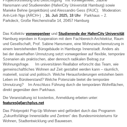
Projektvorstellung und Besichtigung mit vonwegenleer, Sabine
Hansmann und Studierenden (HafenCity Universität Hamburg) sowie
Marieke Behne (projektbüro) und Alessandro Gess (l'AUC); Moderation:
Anh-Linh Ngo (ARCH+) ,
16. Juli 2025, 18 Uhr
Parkhaus – 2.
Parkdeck, Große Reichenstraße 14, 20457 Hamburg
Das Kollektiv
vonwegenleer
und
Studierende der HafenCity Universität
Hamburg erproben in Kooperation mit dem Fachbereich Architektur, Raum
und Gesellschaft, Prof. Sabine Hansmann, eine Wohnzwischennutzung in
einem leerstehenden Bürogebäude in Hamburgs Innenstadt. Anders als
bei der dauerhaften Umnutzung setzt vonwegenleer auf flexible, temporäre
Szenarien als praktischen, aber dennoch radikalen Beitrag zur
Wohnungsfrage. Im universitären Reallabor erforscht das Team, wie
gemeinschaftliches Wohnen auf Zeit gestaltet werden kann – räumlich,
materiell, sozial und politisch. Welche Herausforderungen entstehen beim
Leben im Büroleerstand? Welche Potenziale bietet die temporäre
Umnutzung? Im Anschluss Führung durch die temporären Wohnflächen,
direkt gegenüber dem Parkhaus.
Die Veranstaltung ist kostenlos, Anmeldung erbeten unter:
features(at)archplus.net
Das Pilotprojekt Pop-Up Wohnen wird gefördert durch das Programm
„Zukunftsfähige Innenstädte und Zentren“ des Bundesministeriums für
Wohnen, Stadtentwicklung und Bauwesen.