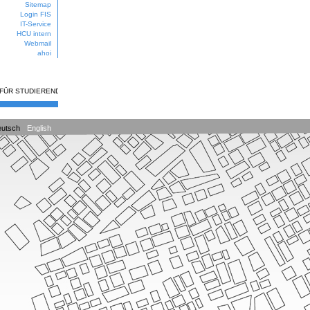
Sitemap
Login FIS
IT-Service
HCU intern
Webmail
ahoi
 FÜR STUDIERENDE
utsch
English