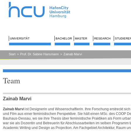
UNIVERSITÄT
BACHELOR
MASTER
RESEARCH
STUDIERE
Start
>
Prof. Dr. Sabine Hansmann
>
Zainab Marvi
Team
Zainab Marvi
Zainab Marvi
ist Designerin und Wissenschaftlerin. Ihre Forschung erstreckt sic
und Film aus einer feministischen Perspektive. Sie hält einen MSc. des COOP
Bauhaus-Dessau, wo sie ihre Thesis über feministische Praktiken als Form urba
war sie als Dozentin und Betreuerin für Abschlussarbeiten im selben Programm tä
Academic Writing und Design as Projection. Am Fachgebiet Architektur, Raum und 