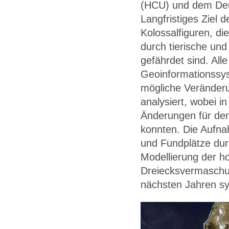
(HCU) und dem Deut
Langfristiges Ziel d
Kolossalfiguren, d
durch tierische un
gefährdet sind. All
Geoinformationssy
mögliche Veränderu
analysiert, wobei i
Änderungen für den
konnten. Die Aufna
und Fundplätze dur
Modellierung der h
Dreiecksvermaschu
nächsten Jahren sy