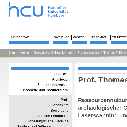
UNIVERSITÄT
BACHELOR
MASTER
RESEARCH
STUDIERE
Start
>
Master
>
Geodäsie und Geoinformatik
>
ProfessorInnen
>
Thomas P. Kerst
Übersicht
Prof. Thomas
Architektur
Bauingenieurwesen
Geodäsie und Geoinformatik
Ressourcennutzun
Profil
Geschichte
archäologischer O
Bewerbung
Laserscanning un
Aufbau und Lehrinhalte
Vorlesungspläne | Termine
Studien- und Prüfungsordnungen