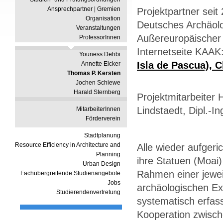
Ansprechpartner | Gremien
Projektpartner seit
Organisation
Deutsches Archäolo
Veranstaltungen
Außereuropäischer 
ProfessorInnen
Internetseite KAAK
Youness Dehbi
Isla de Pascua), C
Annette Eicker
Thomas P. Kersten
Jochen Schiewe
Harald Sternberg
Projektmitarbeiter 
Lindstaedt, Dipl.-I
MitarbeiterInnen
Förderverein
Stadtplanung
Resource Efficiency in Architecture and
Alle wieder aufgeri
Planning
ihre Statuen (Moai
Urban Design
Rahmen einer jewei
Fachübergreifende Studienangebote
Jobs
archäologischen Ex
Studierendenvertretung
systematisch erfass
Kooperation zwisch