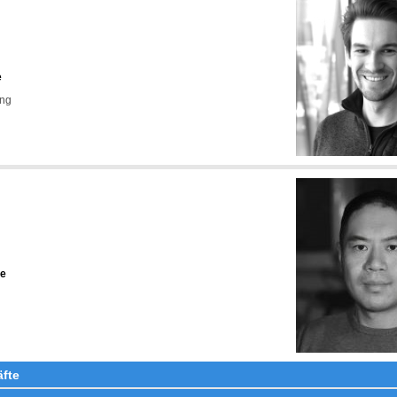
e
ung
de
äfte