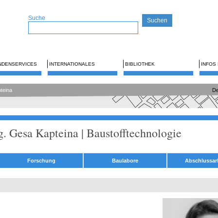
Suche
NDENSERVICES
INTERNATIONALES
BIBLIOTHEK
INFOS
pteina
De
ng. Gesa Kapteina | Baustofftechnologie
Forschung
Baulabore
Abschlussar