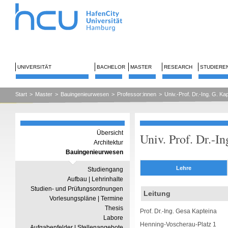
UNIVERSITÄT
BACHELOR
MASTER
RESEARCH
STUDIERE
Start
>
Master
>
Bauingenieurwesen
>
Professor:innen
>
Univ.-Prof. Dr.-Ing. G. Ka
Übersicht
Univ. Prof. Dr.-I
Architektur
Bauingenieurwesen
Lehre
Studiengang
Aufbau | Lehrinhalte
Studien- und Prüfungsordnungen
Leitung
Vorlesungspläne | Termine
Thesis
Prof. Dr.-Ing. Gesa Kapteina
Labore
Henning-Voscherau-Platz 1
Aufgabenfelder | Stellenangebote