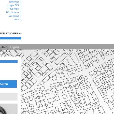
Sitemap
Login FIS
IT-Service
HCU intern
Webmail
ahoi
 FÜR STUDIERENDE
utsch
English
beiten