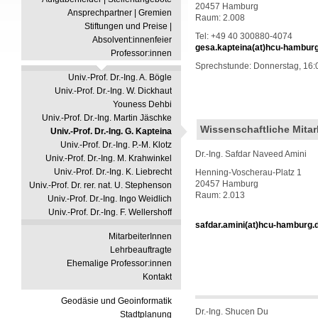
20457 Hamburg
Ansprechpartner | Gremien
Raum: 2.008
Stiftungen und Preise |
Tel: +49 40 300880-4074
Absolvent:innenfeier
gesa.kapteina(at)hcu-hambur
Professor:innen
Sprechstunde: Donnerstag, 16:
Univ.-Prof. Dr.-Ing. A. Bögle
Univ.-Prof. Dr.-Ing. W. Dickhaut
Youness Dehbi
Univ.-Prof. Dr.-Ing. Martin Jäschke
Wissenschaftliche Mitar
Univ.-Prof. Dr.-Ing. G. Kapteina
Univ.-Prof. Dr.-Ing. P.-M. Klotz
Dr.-Ing. Safdar Naveed Amini
Univ.-Prof. Dr.-Ing. M. Krahwinkel
Univ.-Prof. Dr.-Ing. K. Liebrecht
Henning-Voscherau-Platz 1
20457 Hamburg
Univ.-Prof. Dr. rer. nat. U. Stephenson
Raum: 2.013
Univ.-Prof. Dr.-Ing. Ingo Weidlich
Univ.-Prof. Dr.-Ing. F. Wellershoff
safdar.amini(at)hcu-hamburg.
MitarbeiterInnen
Lehrbeauftragte
Ehemalige Professor:innen
Kontakt
Geodäsie und Geoinformatik
Dr.-Ing. Shucen Du
Stadtplanung