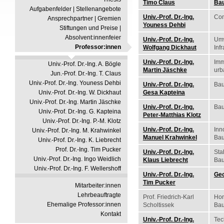
Timo Claus
Bau
Aufgabenfelder | Stellenangebote
Univ.-Prof. Dr.-Ing.
Com
Ansprechpartner | Gremien
Youness Dehbi
Stiftungen und Preise |
Absolvent:innenfeier
Univ.-Prof. Dr.-Ing.
Umw
Professor:innen
Wolfgang Dickhaut
Inf
Univ.-Prof. Dr.-Ing.
Imm
Univ.-Prof. Dr.-Ing. A. Bögle
Martin Jäschke
ur
Jun.-Prof. Dr.-Ing. T. Claus
Univ.-Prof. Dr.-Ing. Youness Dehbi
Univ.-Prof. Dr.-Ing.
Bau
Univ.-Prof. Dr.-Ing. W. Dickhaut
Gesa Kapteina
Univ.-Prof. Dr.-Ing. Martin Jäschke
Univ.-Prof. Dr.-Ing.
Bau
Univ.-Prof. Dr.-Ing. G. Kapteina
Peter-Matthias Klotz
Univ.-Prof. Dr.-Ing. P.-M. Klotz
Univ.-Prof. Dr.-Ing.
Inn
Univ.-Prof. Dr.-Ing. M. Krahwinkel
Manuel Krahwinkel
Bau
Univ.-Prof. Dr.-Ing. K. Liebrecht
Prof. Dr.-Ing. Tim Pucker
Univ.-Prof. Dr.-Ing.
Sta
Univ.-Prof. Dr.-Ing. Ingo Weidlich
Klaus Liebrecht
Bau
Univ.-Prof. Dr.-Ing. F. Wellershoff
Univ.-Prof. Dr.-Ing.
Geo
Tim Pucker
Mitarbeiter:innen
Lehrbeauftragte
Prof. Friedrich-Karl
Hon
Ehemalige Professor:innen
Scholtissek
Bau
Kontakt
Univ.-Prof. Dr.-Ing.
Tec