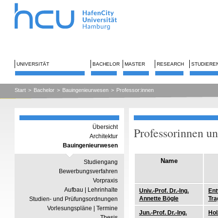
UNIVERSITÄT
BACHELOR
MASTER
RESEARCH
STUDIERE
Start
>
Bachelor
>
Bauingenieurwesen
>
Professor:innen
Übersicht
Professorinnen un
Architektur
Bauingenieurwesen
Name
Studiengang
Bewerbungsverfahren
Vorpraxis
Aufbau | Lehrinhalte
Univ.-Prof. Dr.-Ing.
Ent
Annette Bögle
Tra
Studien- und Prüfungsordnungen
Vorlesungspläne | Termine
Jun.-Prof. Dr.-Ing.
Hol
Thesis