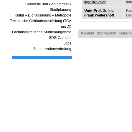
Ingo Weidlich
Inf
Geodäsie und Geoinformatik
Stadtplanung
Univ.-Prof. Dr.-Ing.
Fas
Kultur – Digitalisierung – Metropole
Frank Wellershoff
Geb
Technische Gebäudeausrüstung (TGA
mit DI)
Fachübergreifende Studienangebote
Kontakt
Impressum
Datens
SDG-Campus
Jobs
Studierendenvertretung