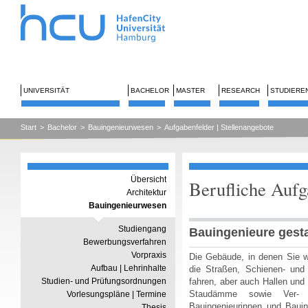
UNIVERSITÄT
BACHELOR
MASTER
RESEARCH
STUDIERE
Start
>
Bachelor
>
Bauingenieurwesen
>
Aufgabenfelder | Stellenangebote
Übersicht
Berufliche Aufg
Architektur
Bauingenieurwesen
Studiengang
Bauingenieure gesta
Bewerbungsverfahren
Vorpraxis
Die Gebäude, in denen Sie wo
Aufbau | Lehrinhalte
die Straßen, Schienen- und
Studien- und Prüfungsordnungen
fahren, aber auch Hallen un
Staudämme sowie Ver- 
Vorlesungspläne | Termine
Bauingenieurinnen und Bauin
Thesis