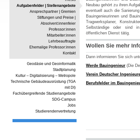
Neubau gehört zu ihren Aufga
Aufgabenfelder | Stellenangebote
eventuell auch die Sanierung
Ansprechpartner | Gremien
Bauingenieurinnen und Bauing
Stiftungen und Preise |
Tragwerksplaner, Konstrukte
Absolvent:innenfeier
Selbständige oder sind i
Professor:innen
öffentlichen Dienst tätig.
Mitarbeiter:innen
Lehrbeauftragte
Wollen Sie mehr In
Ehemalige Professor:innen
Kontakt
Dann informieren Sie sich unt
Geodäsie und Geoinformatik
Werde Bauingenieur
(Die De
Stadtplanung
Verein Deutscher Ingenieur
Kultur – Digitalisierung – Metropole
Technische Gebäudeausrüstung (TGA
Berufsfelder im Bauingeni
mit DI)
Fachübergreifende Studienangebote
SDG-Campus
Jobs
Studierendenvertretung