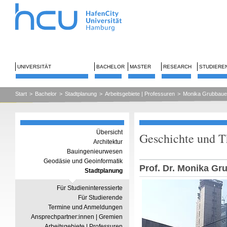
UNIVERSITÄT
BACHELOR
MASTER
RESEARCH
STUDIERE
Start
>
Bachelor
>
Stadtplanung
>
Arbeitsgebiete | Professuren
>
Monika Grubbaue
Übersicht
Geschichte und Th
Architektur
Bauingenieurwesen
Geodäsie und Geoinformatik
Prof. Dr. Monika Gr
Stadtplanung
Für Studieninteressierte
Für Studierende
Termine und Anmeldungen
Ansprechpartner:innen | Gremien
Arbeitsgebiete | Professuren