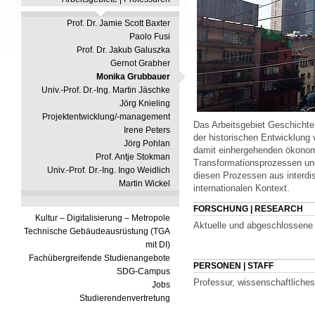
Prof. Dr. Jamie Scott Baxter
Paolo Fusi
Prof. Dr. Jakub Galuszka
Gernot Grabher
Monika Grubbauer
Univ.-Prof. Dr.-Ing. Martin Jäschke
Jörg Knieling
Projektentwicklung/-management
Das Arbeitsgebiet Geschichte 
Irene Peters
der historischen Entwicklung
Jörg Pohlan
damit einhergehenden ökonomi
Prof. Antje Stokman
Transformationsprozessen und
Univ.-Prof. Dr.-Ing. Ingo Weidlich
diesen Prozessen aus interdis
Martin Wickel
internationalen Kontext.
FORSCHUNG | RESEARCH
Kultur – Digitalisierung – Metropole
Aktuelle und abgeschlossene
Technische Gebäudeausrüstung (TGA
mit DI)
Fachübergreifende Studienangebote
PERSONEN | STAFF
SDG-Campus
Professur, wissenschaftliches
Jobs
Studierendenvertretung