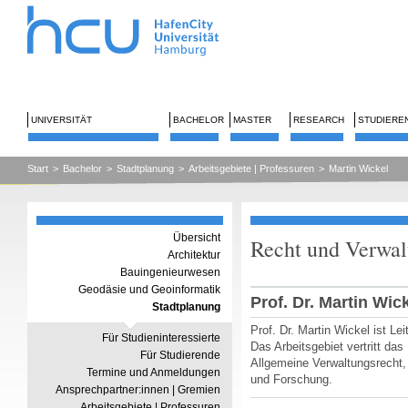
UNIVERSITÄT
BACHELOR
MASTER
RESEARCH
STUDIERE
Start
>
Bachelor
>
Stadtplanung
>
Arbeitsgebiete | Professuren
>
Martin Wickel
Übersicht
Recht und Verwal
Architektur
Bauingenieurwesen
Geodäsie und Geoinformatik
Prof. Dr. Martin Wic
Stadtplanung
Prof. Dr. Martin Wickel ist Le
Für Studieninteressierte
Das Arbeitsgebiet vertritt da
Für Studierende
Allgemeine Verwaltungsrecht,
Termine und Anmeldungen
und Forschung.
Ansprechpartner:innen | Gremien
Arbeitsgebiete | Professuren