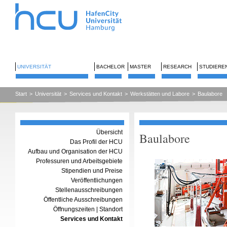
UNIVERSITÄT
BACHELOR
MASTER
RESEARCH
STUDIERE
Start
>
Universität
>
Services und Kontakt
>
Werkstätten und Labore
>
Baulabore
Übersicht
Baulabore
Das Profil der HCU
Aufbau und Organisation der HCU
Professuren und Arbeitsgebiete
Stipendien und Preise
Veröffentlichungen
Stellenausschreibungen
Öffentliche Ausschreibungen
Öffnungszeiten | Standort
Services und Kontakt