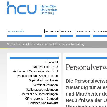
UNIVERSITÄT
BACHELOR
MASTER
RESEARCH
STUDIERE
Start
>
Universität
>
Services und Kontakt
>
Personalverwaltung
Übersicht
Personalverw
Das Profil der HCU
Aufbau und Organisation der HCU
Professuren und Arbeitsgebiete
Die Personalverwa
Stipendien und Preise
Veröffentlichungen
zuständig für all
Stellenausschreibungen
und Mitarbeiter de
Öffentliche Ausschreibungen
Öffnungszeiten | Standort
Bedürfnisse der U
Services und Kontakt
Mitarbeiter zu er