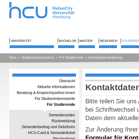
UNIVERSITÄT
BACHELOR
MASTER
RESEARCH
STUDIERE
Start
>
Studierendenservices
>
Für Studierende
>
Kontaktdatenänderung
Übersicht
Kontaktdate
Aktuelle Informationen
Beratung & Ansprechpartner:innen
Für Studieninteressierte
Bitte teilen Sie u
Für Studierende
bei Schriftwechsel
Semesterzeiten
Daten dem aktuelle
Rückmeldung
Semesterbeitrag und Gebühren
Zur Änderung Ihrer 
HCU-Card & Semesterticket
Formular für Kon
Beurlaubung