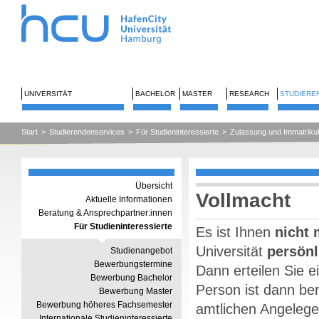
UNIVERSITÄT
BACHELOR
MASTER
RESEARCH
STUDIERE
Start
>
Studierendenservices
>
Für Studieninteressierte
>
Zulassung und Immatrikul
Übersicht
Vollmacht
Aktuelle Informationen
Beratung & Ansprechpartner:innen
Für Studieninteressierte
Es ist Ihnen
nicht 
Universität
persönl
Studienangebot
Bewerbungstermine
Dann erteilen Sie 
Bewerbung Bachelor
Person ist dann ber
Bewerbung Master
Bewerbung höheres Fachsemester
amtlichen Angelegen
Internationale Studieninteressierte