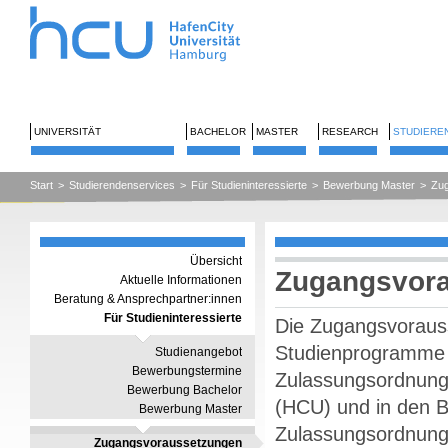
UNIVERSITÄT
BACHELOR
MASTER
RESEARCH
STUDIERE
Start
>
Studierendenservices
>
Für Studieninteressierte
>
Bewerbung Master
>
Zu
Übersicht
Zugangsvor
Aktuelle Informationen
Beratung & Ansprechpartner:innen
Für Studieninteressierte
Die Zugangsvorauss
Studienprogramme s
Studienangebot
Bewerbungstermine
Zulassungsordnung 
Bewerbung Bachelor
(HCU) und in den 
Bewerbung Master
Zulassungsordnung
Zugangsvoraussetzungen