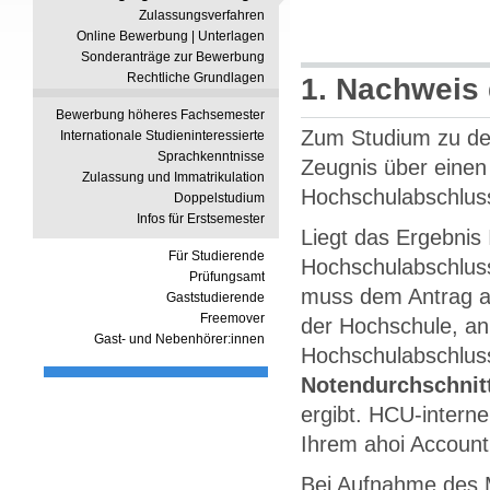
Zulassungsverfahren
Online Bewerbung | Unterlagen
Sonderanträge zur Bewerbung
Rechtliche Grundlagen
1. Nachweis
Bewerbung höheres Fachsemester
Zum Studium zu de
Internationale Studieninteressierte
Sprachkenntnisse
Zeugnis über einen
Zulassung und Immatrikulation
Hochschulabschlus
Doppelstudium
Infos für Erstsemester
Liegt das Ergebnis 
Für Studierende
Hochschulabschluss
Prüfungsamt
muss dem Antrag au
Gaststudierende
Freemover
der Hochschule, an
Gast- und Nebenhörer:innen
Hochschulabschluss
Notendurchschnit
ergibt. HCU-intern
Ihrem ahoi Account
Bei Aufnahme des 