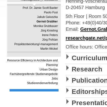
Henning-Voscherau
D-20457 Hamburg
Prof. Dr. Jamie Scott Baxter
Paolo Fusi
5th Floor | Room 5
Jakub Galuszka
Gernot Grabher
Phone: +49(0)40/3
Monika Grubbauer
Email:
Gernot.Gra
Jörg Knieling
Irene Peters
researchgate.net/
Jörg Pohlan
Projektentwicklung/-management
Office hours: Offic
Martin Wickel
Curriculum
Resource Efficiency in Architecture and
Planning
Research
Urban Design
Fachübergreifende Studienangebote
Publicatio
Jobs
Studierendenvertretung
Editorship
Presentati