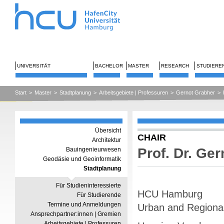
UNIVERSITÄT
BACHELOR
MASTER
RESEARCH
STUDIERE
Start
>
Master
>
Stadtplanung
>
Arbeitsgebiete | Professuren
>
Gernot Grabher
>
Übersicht
CHAIR
Architektur
Prof. Dr. Ge
Bauingenieurwesen
Geodäsie und Geoinformatik
Stadtplanung
Für Studieninteressierte
HCU Hamburg
Für Studierende
Termine und Anmeldungen
Urban and Regiona
Ansprechpartner:innen | Gremien
Arbeitsgebiete | Professuren