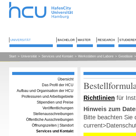
UNIVERSITÄT
BACHELOR
MASTER
RESEARCH
STUDIERE
Start
>
Universität
>
Services und Kontakt
>
Werkstätten und Labore
>
Geodäsie
>
Übersicht
Bestellformul
Das Profil der HCU
Aufbau und Organisation der HCU
Professuren und Arbeitsgebiete
Richtlinien
für Ins
Stipendien und Preise
Hinweis zum Date
Veröffentlichungen
Stellenausschreibungen
Bitte beachten Sie d
Öffentliche Ausschreibungen
current>Datenschu
Öffnungszeiten | Standort
Services und Kontakt