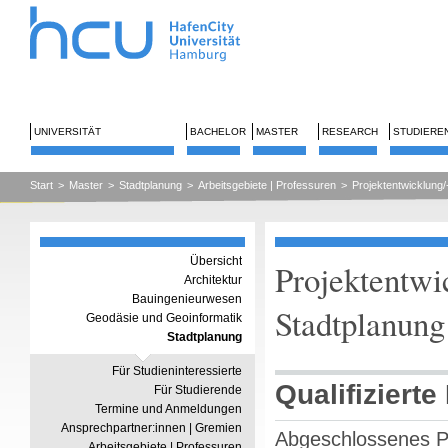
UNIVERSITÄT
BACHELOR
MASTER
RESEARCH
STUDIERE
Start
>
Master
>
Stadtplanung
>
Arbeitsgebiete | Professuren
>
Projektentwicklun
Übersicht
Projektentwi
Architektur
Bauingenieurwesen
Stadtplanung
Geodäsie und Geoinformatik
Stadtplanung
Für Studieninteressierte
Qualifiziert
Für Studierende
Termine und Anmeldungen
Ansprechpartner:innen | Gremien
Abgeschlossenes Pr
Arbeitsgebiete | Professuren