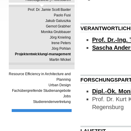
Prof. Dr. Jamie Scott Baxter
Paolo Fusi
Jakub Galuszka
Gernot Grabher
VERANTWORTLICHE
Monika Grubbauer
Jörg Knieling
Prof. Dr.-Ing
Irene Peters
Sascha Ander
Jörg Pohlan
Projektentwicklung/-management
Martin Wickel
Resource Efficiency in Architecture and
FORSCHUNGSPAR
Planning
Urban Design
Dipl.-Ök. Mon
Fachübergreifende Studienangebote
Jobs
Prof. Dr. Kurt K
Studierendenvertretung
Regensburg
LAUFZEIT