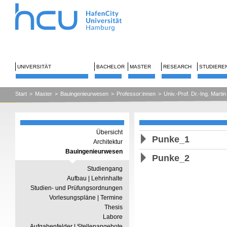
UNIVERSITÄT
BACHELOR
MASTER
RESEARCH
STUDIERE
Start
>
Master
>
Bauingenieurwesen
>
Professor:innen
>
Univ.-Prof. Dr.-Ing. Marti
Übersicht
Punke_1
Architektur
Bauingenieurwesen
Punke_2
Studiengang
Aufbau | Lehrinhalte
Studien- und Prüfungsordnungen
Vorlesungspläne | Termine
Thesis
Labore
Aufgabenfelder | Stellenangebote