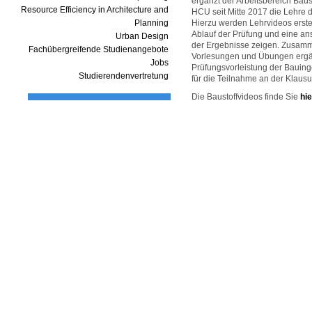
ergänzt der Arbeitsbereich Baus
Resource Efficiency in Architecture and
HCU seit Mitte 2017 die Lehre d
Planning
Hierzu werden Lehrvideos erstel
Ablauf der Prüfung und eine a
Urban Design
der Ergebnisse zeigen. Zusamm
Fachübergreifende Studienangebote
Vorlesungen und Übungen ergä
Jobs
Prüfungsvorleistung der Bauing
Studierendenvertretung
für die Teilnahme an der Klausu
Die Baustoffvideos finde Sie
hie