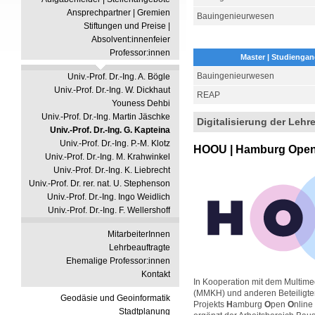
Ansprechpartner | Gremien
Bauingenieurwesen
Stiftungen und Preise |
Absolvent:innenfeier
Professor:innen
Master | Studienga
Bauingenieurwesen
Univ.-Prof. Dr.-Ing. A. Bögle
Univ.-Prof. Dr.-Ing. W. Dickhaut
REAP
Youness Dehbi
Univ.-Prof. Dr.-Ing. Martin Jäschke
Digitalisierung der Lehr
Univ.-Prof. Dr.-Ing. G. Kapteina
Univ.-Prof. Dr.-Ing. P.-M. Klotz
HOOU | Hamburg Open 
Univ.-Prof. Dr.-Ing. M. Krahwinkel
Univ.-Prof. Dr.-Ing. K. Liebrecht
Univ.-Prof. Dr. rer. nat. U. Stephenson
Univ.-Prof. Dr.-Ing. Ingo Weidlich
Univ.-Prof. Dr.-Ing. F. Wellershoff
MitarbeiterInnen
Lehrbeauftragte
Ehemalige Professor:innen
Kontakt
In Kooperation mit dem Multim
(MMKH) und anderen Beteiligte
Geodäsie und Geoinformatik
Projekts
H
amburg
O
pen
O
nline
Stadtplanung