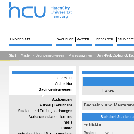
UNIVERSITÄT
BACHELOR
MASTER
RESEARCH
STUDIERE
Start
>
Master
>
Bauingenieurwesen
>
Professor:innen
>
Univ.-Prof. Dr.-Ing. G. Ka
Übersicht
Architektur
Bauingenieurwesen
Lehre
Studiengang
Bachelor- und Masteran
Aufbau | Lehrinhalte
Studien- und Prüfungsordnungen
Vorlesungspläne | Termine
Bachelor | Studieng
Thesis
Architektur
Labore
Bauingenieurwesen
Aufgabenfelder | Stellenangebote