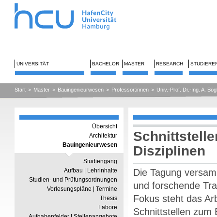
UNIVERSITÄT
BACHELOR
MASTER
RESEARCH
STUDIERE
Start
>
Master
>
Bauingenieurwesen
>
Professor:innen
>
Univ.-Prof. Dr.-Ing. A. Bög
Übersicht
Schnittstell
Architektur
Bauingenieurwesen
Disziplinen
Studiengang
Aufbau | Lehrinhalte
Die Tagung versamme
Studien- und Prüfungsordnungen
und forschende Tra
Vorlesungspläne | Termine
Fokus steht das Ar
Thesis
Labore
Schnittstellen zum 
Aufgabenfelder | Stellenangebote