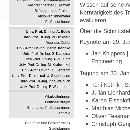
Wissen auf seine A
Ansprechpartner | Gremien
Stiftungen und Preise |
Kerntätigkeit des 
Absolvent:innenfeier
evaluieren.
Professor:innen
Über die Schnittst
Univ.-Prof. Dr.-Ing. A. Bögle
Univ.-Prof. Dr.-Ing. W. Dickhaut
Keynote am 29. Ja
Youness Dehbi
Univ.-Prof. Dr.-Ing. Martin Jäschke
Jan Knippers |
Univ.-Prof. Dr.-Ing. G. Kapteina
Univ.-Prof. Dr.-Ing. P.-M. Klotz
Engineering
Univ.-Prof. Dr.-Ing. M. Krahwinkel
Univ.-Prof. Dr.-Ing. K. Liebrecht
Tagung am 30. Jan
Univ.-Prof. Dr. rer. nat. U. Stephenson
Univ.-Prof. Dr.-Ing. Ingo Weidlich
Toni Kotnik | 
Univ.-Prof. Dr.-Ing. F. Wellershoff
Julian Lienhar
MitarbeiterInnen
Karen Eisenlof
Lehrbeauftragte
Matthias Miche
Ehemalige Professor:innen
Kontakt
Oliver Tessma
Christoph Geng
Geodäsie und Geoinformatik
Stadtplanung