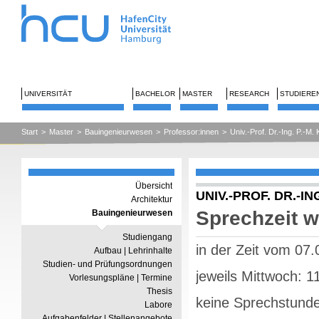
UNIVERSITÄT
BACHELOR
MASTER
RESEARCH
STUDIERE
Start
>
Master
>
Bauingenieurwesen
>
Professor:innen
>
Univ.-Prof. Dr.-Ing. P.-M. 
Übersicht
UNIV.-PROF. DR.-IN
Architektur
Sprechzeit w
Bauingenieurwesen
Studiengang
in der Zeit vom 07
Aufbau | Lehrinhalte
Studien- und Prüfungsordnungen
jeweils Mittwoch: 1
Vorlesungspläne | Termine
Thesis
keine Sprechstund
Labore
Aufgabenfelder | Stellenangebote