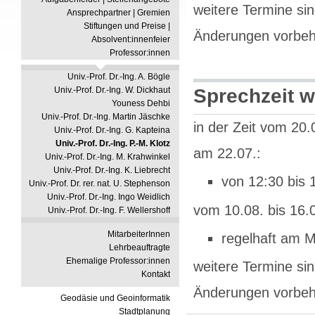
weitere Termine si
Ansprechpartner | Gremien
Stiftungen und Preise |
Änderungen vorbeh
Absolvent:innenfeier
Professor:innen
Univ.-Prof. Dr.-Ing. A. Bögle
Univ.-Prof. Dr.-Ing. W. Dickhaut
Sprechzeit w
Youness Dehbi
Univ.-Prof. Dr.-Ing. Martin Jäschke
in der Zeit vom 20.
Univ.-Prof. Dr.-Ing. G. Kapteina
Univ.-Prof. Dr.-Ing. P.-M. Klotz
am 22.07.:
Univ.-Prof. Dr.-Ing. M. Krahwinkel
Univ.-Prof. Dr.-Ing. K. Liebrecht
von 12:30 bis 
Univ.-Prof. Dr. rer. nat. U. Stephenson
Univ.-Prof. Dr.-Ing. Ingo Weidlich
vom 10.08. bis 16.
Univ.-Prof. Dr.-Ing. F. Wellershoff
MitarbeiterInnen
regelhaft am M
Lehrbeauftragte
Ehemalige Professor:innen
weitere Termine si
Kontakt
Änderungen vorbeh
Geodäsie und Geoinformatik
Stadtplanung