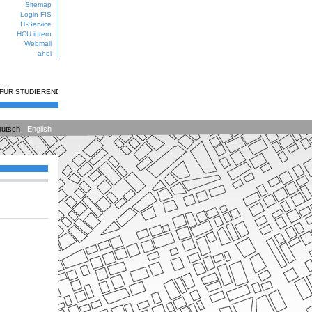
Sitemap
Login FIS
IT-Service
HCU intern
Webmail
ahoi
 FÜR STUDIERENDE
utsch
English