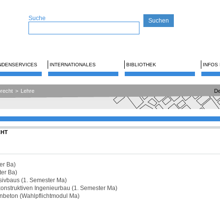
Suche
NDENSERVICES
INTERNATIONALES
BIBLIOTHEK
INFOS
brecht
>
Lehre
De
CHT
er Ba)
ter Ba)
sivbaus (1. Semester Ma)
nstruktiven Ingenieurbau (1. Semester Ma)
beton (Wahlpflichtmodul Ma)