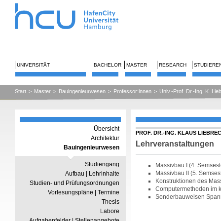
UNIVERSITÄT
BACHELOR
MASTER
RESEARCH
STUDIERE
Start
>
Master
>
Bauingenieurwesen
>
Professor:innen
>
Univ.-Prof. Dr.-Ing. K. Lie
Übersicht
PROF. DR.-ING. KLAUS LIEBRE
Architektur
Lehrveranstaltungen
Bauingenieurwesen
Studiengang
Massivbau I (4. Semsest
Massivbau II (5. Semses
Aufbau | Lehrinhalte
Konstruktionen des Mas
Studien- und Prüfungsordnungen
Computermethoden im ko
Vorlesungspläne | Termine
Sonderbauweisen Spann
Thesis
Labore
Aufgabenfelder | Stellenangebote