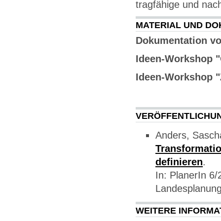
tragfähige und nac
MATERIAL UND D
Dokumentation vo
Ideen-Workshop "
Ideen-Workshop 
VERÖFFENTLICHU
Anders, Sascha
Transformatio
definieren
.
In: PlanerIn 6/
Landesplanung
WEITERE INFORMA