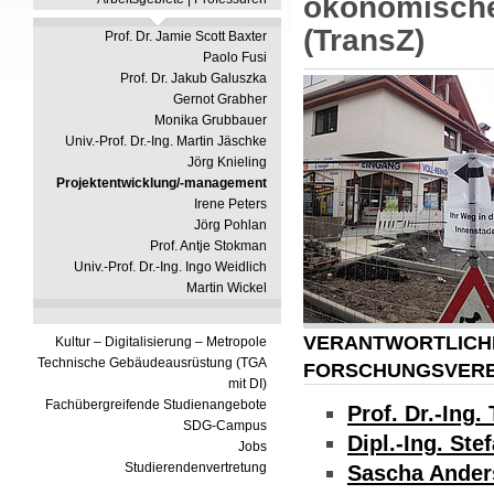
ökonomische
(TransZ)
Prof. Dr. Jamie Scott Baxter
Paolo Fusi
Prof. Dr. Jakub Galuszka
Gernot Grabher
Monika Grubbauer
Univ.-Prof. Dr.-Ing. Martin Jäschke
Jörg Knieling
Projektentwicklung/-management
Irene Peters
Jörg Pohlan
Prof. Antje Stokman
Univ.-Prof. Dr.-Ing. Ingo Weidlich
Martin Wickel
VERANTWORTLICHE
Kultur – Digitalisierung – Metropole
Technische Gebäudeausrüstung (TGA
FORSCHUNGSVERB
mit DI)
Fachübergreifende Studienangebote
Prof. Dr.-Ing
SDG-Campus
Dipl.-Ing. Ste
Jobs
Studierendenvertretung
Sascha Ander