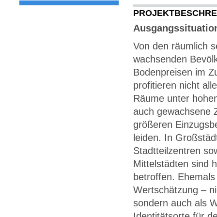
PROJEKTBESCHRE
Ausgangssituatio
Von den räumlich s
wachsenden Bevölk
Bodenpreisen im Z
profitieren nicht a
Räume unter hohen
auch gewachsene Ze
größeren Einzugsbe
leiden. In Großstä
Stadtteilzentren so
Mittelstädten sind 
betroffen. Ehemals
Wertschätzung – ni
sondern auch als W
Identitätsorte für 