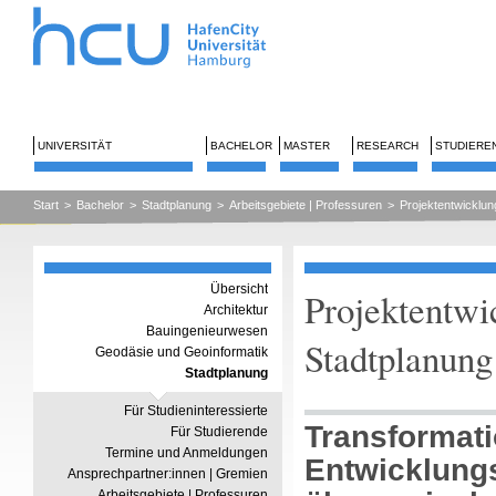
UNIVERSITÄT
BACHELOR
MASTER
RESEARCH
STUDIERE
Start
>
Bachelor
>
Stadtplanung
>
Arbeitsgebiete | Professuren
>
Projektentwicklu
Übersicht
Projektentwi
Architektur
Bauingenieurwesen
Stadtplanung
Geodäsie und Geoinformatik
Stadtplanung
Für Studieninteressierte
Transformat
Für Studierende
Termine und Anmeldungen
Entwicklungs
Ansprechpartner:innen | Gremien
Arbeitsgebiete | Professuren