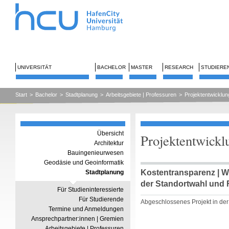
UNIVERSITÄT
BACHELOR
MASTER
RESEARCH
STUDIERE
Start
>
Bachelor
>
Stadtplanung
>
Arbeitsgebiete | Professuren
>
Projektentwicklu
Übersicht
Projektentwickl
Architektur
Bauingenieurwesen
Geodäsie und Geoinformatik
Kostentransparenz | Wo
Stadtplanung
der Standortwahl und
Für Studieninteressierte
Für Studierende
Abgeschlossenes Projekt in de
Termine und Anmeldungen
Ansprechpartner:innen | Gremien
Arbeitsgebiete | Professuren