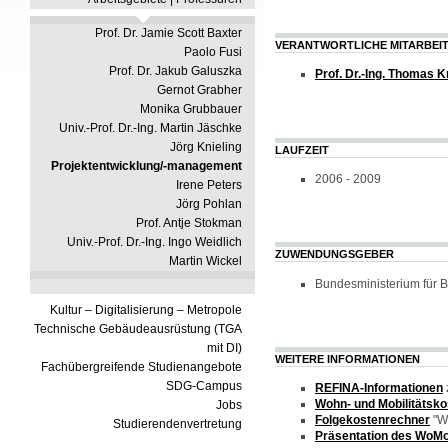
Prof. Dr. Jamie Scott Baxter
VERANTWORTLICHE MITARBEI
Paolo Fusi
Prof. Dr. Jakub Galuszka
Prof. Dr.-Ing. Thomas 
Gernot Grabher
Monika Grubbauer
Univ.-Prof. Dr.-Ing. Martin Jäschke
Jörg Knieling
LAUFZEIT
Projektentwicklung/-management
2006 - 2009
Irene Peters
Jörg Pohlan
Prof. Antje Stokman
Univ.-Prof. Dr.-Ing. Ingo Weidlich
ZUWENDUNGSGEBER
Martin Wickel
Bundesministerium für 
Kultur – Digitalisierung – Metropole
Technische Gebäudeausrüstung (TGA
mit DI)
WEITERE INFORMATIONEN
Fachübergreifende Studienangebote
SDG-Campus
REFINA-Informationen
Wohn- und Mobilitätsk
Jobs
Folgekostenrechner
"Wa
Studierendenvertretung
Präsentation des WoM