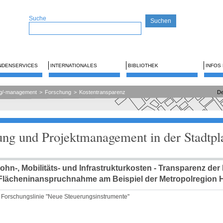
Suche
NDENSERVICES
INTERNATIONALES
BIBLIOTHEK
INFOS
ng/-management
>
Forschung
>
Kostentransparenz
De
ung und Projektmanagement in der Stadtp
hn-, Mobilitäts- und Infrastrukturkosten - Transparenz der
 Flächeninanspruchnahme am Beispiel der Metropolregion
r Forschungslinie "Neue Steuerungsinstrumente"