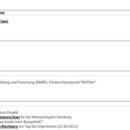
TER
Krüger
Bildung und Forschung (BMBF), Förderschwerpunkt "REFINA"
zum Projekt
ostenrechner
für die Metropolregion Hamburg
s kostet mein Baugebiet?"
o-Rechners
am Tag des Eigenheims (21.04.2012)