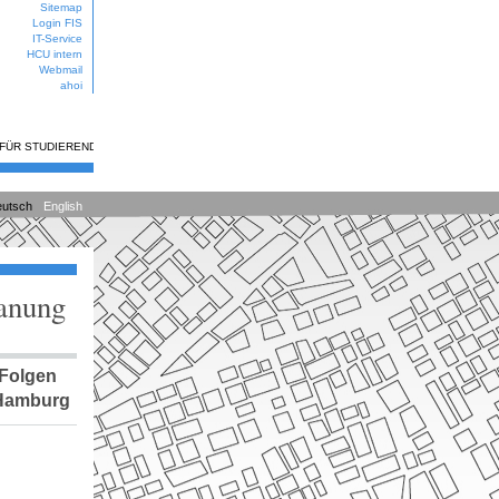
Sitemap
Login FIS
IT-Service
HCU intern
Webmail
ahoi
 FÜR STUDIERENDE
utsch
English
lanung
 Folgen
 Hamburg