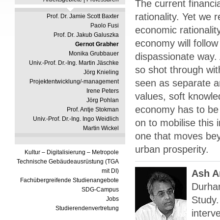
The current financi
rationality. Yet we 
Prof. Dr. Jamie Scott Baxter
Paolo Fusi
economic rationality
Prof. Dr. Jakub Galuszka
economy will follow
Gernot Grabher
Monika Grubbauer
dispassionate way.
Univ.-Prof. Dr.-Ing. Martin Jäschke
so shot through wit
Jörg Knieling
seen as separate a
Projektentwicklung/-management
Irene Peters
values, soft knowle
Jörg Pohlan
economy has to be 
Prof. Antje Stokman
Univ.-Prof. Dr.-Ing. Ingo Weidlich
on to mobilise this
Martin Wickel
one that moves beyo
urban prosperity.
Kultur – Digitalisierung – Metropole
Technische Gebäudeausrüstung (TGA
mit DI)
Ash 
Fachübergreifende Studienangebote
Durham
SDG-Campus
Study.
Jobs
Studierendenvertretung
interv