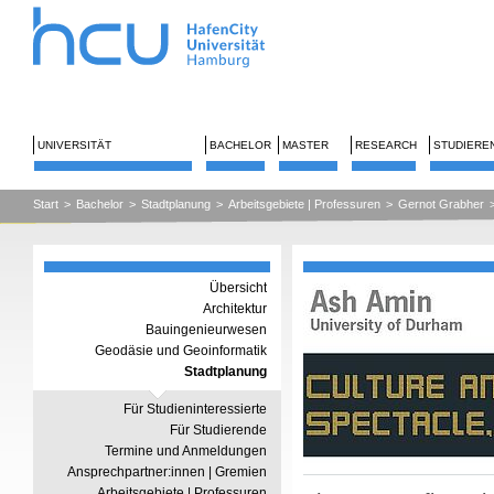
UNIVERSITÄT
BACHELOR
MASTER
RESEARCH
STUDIERE
Start
>
Bachelor
>
Stadtplanung
>
Arbeitsgebiete | Professuren
>
Gernot Grabher
Übersicht
Architektur
Bauingenieurwesen
Geodäsie und Geoinformatik
Stadtplanung
Für Studieninteressierte
Für Studierende
Termine und Anmeldungen
Ansprechpartner:innen | Gremien
Arbeitsgebiete | Professuren