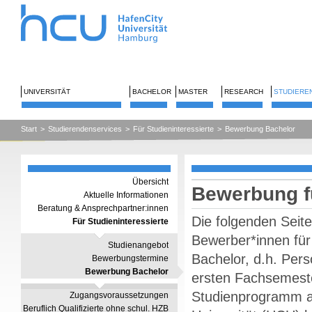
UNIVERSITÄT
BACHELOR
MASTER
RESEARCH
STUDIERE
Start
>
Studierendenservices
>
Für Studieninteressierte
>
Bewerbung Bachelor
Übersicht
Bewerbung f
Aktuelle Informationen
Beratung & Ansprechpartner:innen
Die folgenden Seite
Für Studieninteressierte
Bewerber*innen für
Studienangebot
Bachelor, d.h. Per
Bewerbungstermine
Bewerbung Bachelor
ersten Fachsemeste
Studienprogramm a
Zugangsvoraussetzungen
Beruflich Qualifizierte ohne schul. HZB