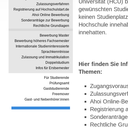
Universität (HCU) 
Zulassungsverfahren
gewünschten Studi
Registrierung auf Hochschulstart.de
Ahoi Online Bewerbung
keinen Studienplatz
Sonderanträge zur Bewerbung
Hochschule inneha
Rechtliche Grundlagen
innehatten.
Bewerbung Master
Bewerbung höheres Fachsemester
Internationale Studieninteressierte
Sprachkenntnisse
Zulassung und Immatrikulation
Doppelstudium
Hier finden Sie I
Infos für Erstsemester
Themen:
Für Studierende
Prüfungsamt
Zugangsvorau
Gaststudierende
Zulassungsver
Freemover
Gast- und Nebenhörer:innen
Ahoi Online-B
Registrierung 
Sonderanträge
Rechtliche Gr