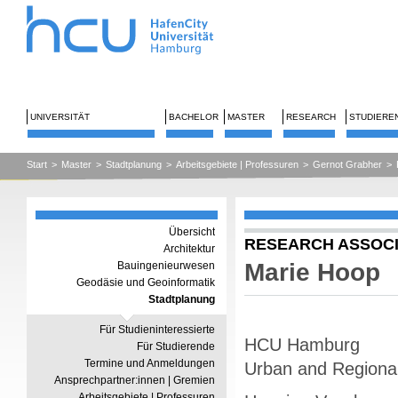
UNIVERSITÄT
BACHELOR
MASTER
RESEARCH
STUDIERE
Start
>
Master
>
Stadtplanung
>
Arbeitsgebiete | Professuren
>
Gernot Grabher
>
Übersicht
RESEARCH ASSOC
Architektur
Marie Hoop
Bauingenieurwesen
Geodäsie und Geoinformatik
Stadtplanung
Für Studieninteressierte
HCU Hamburg
Für Studierende
Termine und Anmeldungen
Urban and Regiona
Ansprechpartner:innen | Gremien
Arbeitsgebiete | Professuren