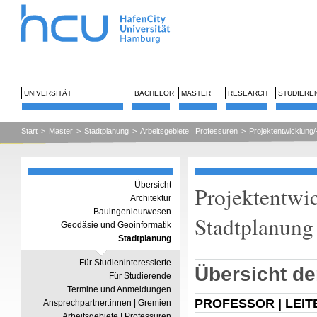
UNIVERSITÄT
BACHELOR
MASTER
RESEARCH
STUDIERE
Start
>
Master
>
Stadtplanung
>
Arbeitsgebiete | Professuren
>
Projektentwicklun
Übersicht
Projektentwi
Architektur
Bauingenieurwesen
Stadtplanung
Geodäsie und Geoinformatik
Stadtplanung
Für Studieninteressierte
Übersicht de
Für Studierende
Termine und Anmeldungen
PROFESSOR | LEIT
Ansprechpartner:innen | Gremien
Arbeitsgebiete | Professuren