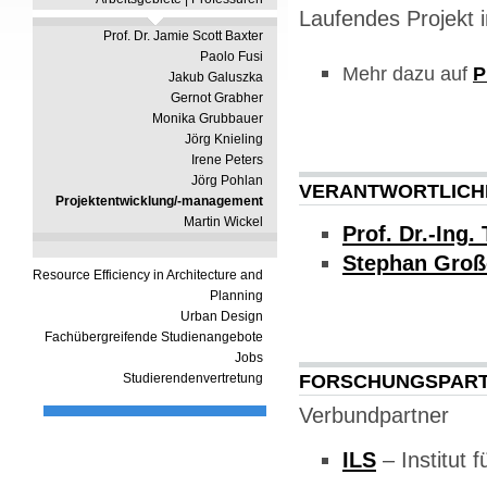
Laufendes Projekt 
Prof. Dr. Jamie Scott Baxter
Paolo Fusi
Mehr dazu auf
P
Jakub Galuszka
Gernot Grabher
Monika Grubbauer
Jörg Knieling
Irene Peters
Jörg Pohlan
VERANTWORTLICHE
Projektentwicklung/-management
Martin Wickel
Prof. Dr.-Ing
Stephan Groß
Resource Efficiency in Architecture and
Planning
Urban Design
Fachübergreifende Studienangebote
Jobs
FORSCHUNGSPAR
Studierendenvertretung
Verbundpartner
ILS
– Institut