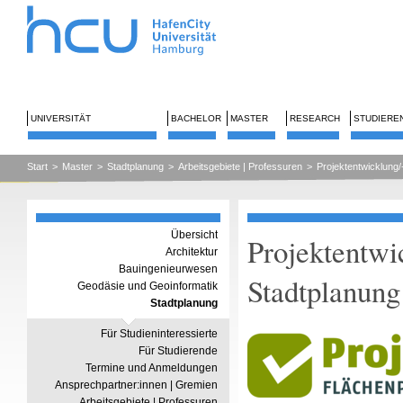
UNIVERSITÄT
BACHELOR
MASTER
RESEARCH
STUDIERE
Start
>
Master
>
Stadtplanung
>
Arbeitsgebiete | Professuren
>
Projektentwicklun
Übersicht
Projektentwi
Architektur
Bauingenieurwesen
Stadtplanung
Geodäsie und Geoinformatik
Stadtplanung
Für Studieninteressierte
Für Studierende
Termine und Anmeldungen
Ansprechpartner:innen | Gremien
Arbeitsgebiete | Professuren