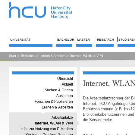
UNIVERSITÄT
BACHELOR
MASTER
RESEARCH
STUDIERE
Start
>
Bibliothek
>
Lernen & Arbeiten
>
Internet, WLAN & VPN
Übersicht
Internet, WLA
Aktuell
Suchen & Finden
Ausleihen
Die Arbeitsplatzrechner der B
Forschen & Publizieren
Internet. HCU-Angehörige kön
Lernen & Arbeiten
Benutzerkennung (z.B. hxx123
Bibliotheksbenutzerinnen und 
Arbeitsplätze
die Servicetheke.
Internet, WLAN & VPN
Infos zur Nutzung von E-Medien
Kopieren, Drucken, Scannen