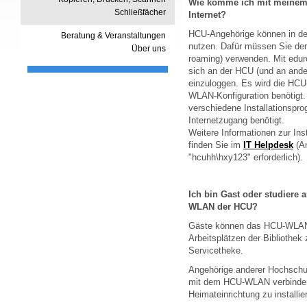
Wie komme ich mit meinem 
Schließfächer
Internet?
HCU-Angehörige können in d
Beratung & Veranstaltungen
nutzen. Dafür müssen Sie de
Über uns
roaming) verwenden. Mit edu
sich an der HCU (und an and
einzuloggen. Es wird die HC
WLAN-Konfiguration benötigt.
verschiedene Installationspro
Internetzugang benötigt.
Weitere Informationen zur Ins
finden Sie im
IT Helpdesk
(A
"hcuhh\hxy123" erforderlich).
Ich bin Gast oder studiere 
WLAN der HCU?
Gäste können das HCU-WL
Arbeitsplätzen der Bibliothek
Servicetheke.
Angehörige anderer Hochschu
mit dem HCU-WLAN verbinden
Heimateinrichtung zu installie