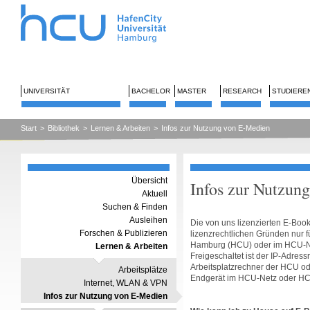
UNIVERSITÄT
BACHELOR
MASTER
RESEARCH
STUDIERE
Start
>
Bibliothek
>
Lernen & Arbeiten
>
Infos zur Nutzung von E-Medien
Übersicht
Infos zur Nutzun
Aktuell
Suchen & Finden
Ausleihen
Die von uns lizenzierten E-Boo
Forschen & Publizieren
lizenzrechtlichen Gründen nur f
Hamburg (HCU) oder im HCU-Ne
Lernen & Arbeiten
Freigeschaltet ist der IP-Adre
Arbeitsplatzrechner der HCU o
Arbeitsplätze
Endgerät im HCU-Netz oder HCU
Internet, WLAN & VPN
Infos zur Nutzung von E-Medien