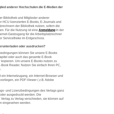
tglied anderer Hochschulen die E-Medien der
 Bibliothek und Mitglieder anderer
r HCU lizenzierten E-Books, E-Journals und
zrechnern der Bibliothek nutzen, sofern die
n. Für die Nutzung ist eine
Anmeldung
in der
nternet-Gastzugang für die Arbeitsplatzrechner
der Servicetheke im Erdgeschoss.
herunterladen oder ausdrucken?
sbedingungen können Sie unsere E-Books
 Kapitel oder auch das gesamte E-Book
r kopieren. Um unsere E-Books nutzen zu
-Book Reader. Nutzen Sie einfach Ihren PC,
.
 ein Internetzugang, ein Internet-Browser und
vorliegen, ein PDF-Viewer ( z.B. Adobe
ngs- und Lizenzbedingungen des Verlags ganz
 oder ausgedruckt werden. Die
Verlag zu Verlag verschieden, sie können auf
en eingesehen werden.