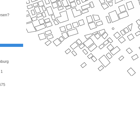
lesen?
mburg
 1
5675