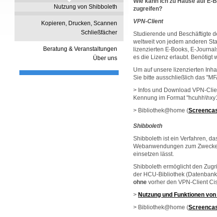
Wie kann ich zu Hause auf E-
Nutzung von Shibboleth
zugreifen?
VPN-Client
Kopieren, Drucken, Scannen
Schließfächer
Studierende und Beschäftigte 
weltweit von jedem anderen Sta
Beratung & Veranstaltungen
lizenzierten E-Books, E-Journa
es die Lizenz erlaubt. Benötigt 
Über uns
Um auf unsere lizenzierten Inh
Sie bitte ausschließlich das "M
> Infos und Download VPN-Clie
Kennung im Format "hcuhh\hxy12
> Bibliothek@home (
Screencas
Shibboleth
Shibboleth ist ein Verfahren, d
Webanwendungen zum Zwecke de
einsetzen lässt.
Shibboleth ermöglicht den Zugri
der HCU-Bibliothek (Datenbank
ohne
vorher den VPN-Client Cis
>
Nutzung und Funktionen von
> Bibliothek@home (
Screencas