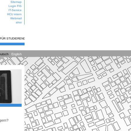
Sitemap
Login FIS
IT-Service
HCU intern
Webmail
ahoi
 FÜR STUDIERENDE
utsch
English
gern?