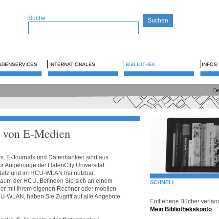
Suche
NDENSERVICES
INTERNATIONALES
BIBLIOTHEK
INFOS
De
g von E-Medien
ks, E-Journals und Datenbanken sind aus
ür Angehörige der HafenCity Universität
tz und im HCU-WLAN frei nutzbar.
ssraum der HCU. Befinden Sie sich an einem
SCHNELL
der mit ihrem eigenen Rechner oder mobilen
-WLAN, haben Sie Zugriff auf alle Angebote.
Entliehene Bücher verlän
Mein Bibliothekskonto