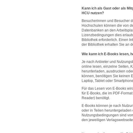
Kann ich als Gast oder als Mi
HCU nutzen?
Besucherinnen und Besucher der
Hochschulen können die von de
Datenbanken an den Arbeitsplat
Lizenzbedingungen dies erlaube
Bibliothek erforderlich. Einen I
der Bibliothek erhalten Sie an 
Wie kann ich E-Books lesen, 
Je nach Anbieter und Nutzung
online lesen, einzelne Seiten,
herunterladen, ausdrucken ode
können, benötigen Sie keinen E
Laptop, Tablet oder Smartphone
Für das Lesen von E-Books wird
für E-Books, die im PDF-Format 
Reader) benötigt.
E-Books können je nach Nutzu
oder in Teilen heruntergeladen
Nutzungsbedingungen sind von 
den jeweiligen Verlagswebseit