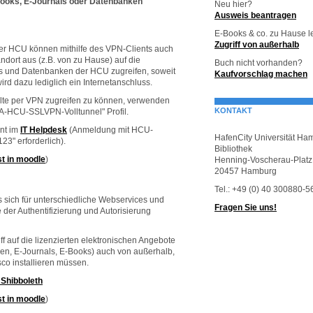
Books, E-Journals oder Datenbanken
Neu hier?
Ausweis beantragen
E-Books & co. zu Hause 
Zugriff von außerhalb
der HCU können mithilfe des VPN-Clients auch
ndort aus (z.B. von zu Hause) auf die
Buch nicht vorhanden?
ls und Datenbanken der HCU zugreifen, soweit
Kaufvorschlag machen
wird dazu lediglich ein Internetanschluss.
alte per VPN zugreifen zu können, verwenden
KONTAKT
FA-HCU-SSLVPN-Volltunnel" Profil.
nt im
IT Helpdesk
(Anmeldung mit HCU-
HafenCity Universität Ha
3" erforderlich).
Bibliothek
t in moodle
)
Henning-Voscherau-Platz
20457 Hamburg
Tel.: +49 (0) 40 300880-
as sich für unterschiedliche Webservices und
Fragen Sie uns!
r Authentifizierung und Autorisierung
ff auf die lizenzierten elektronischen Angebote
en, E-Journals, E-Books) auch von außerhalb,
co installieren müssen.
 Shibboleth
t in moodle
)