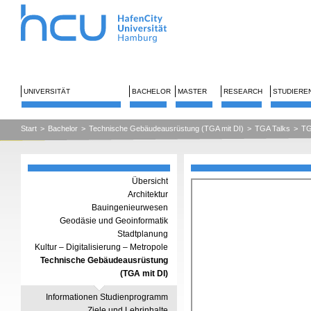
UNIVERSITÄT
BACHELOR
MASTER
RESEARCH
STUDIERE
Start
>
Bachelor
>
Technische Gebäudeausrüstung (TGA mit DI)
>
TGA Talks
>
TG
Übersicht
Architektur
Bauingenieurwesen
Geodäsie und Geoinformatik
Stadtplanung
Kultur – Digitalisierung – Metropole
Technische Gebäudeausrüstung
(TGA mit DI)
Informationen Studienprogramm
Ziele und Lehrinhalte